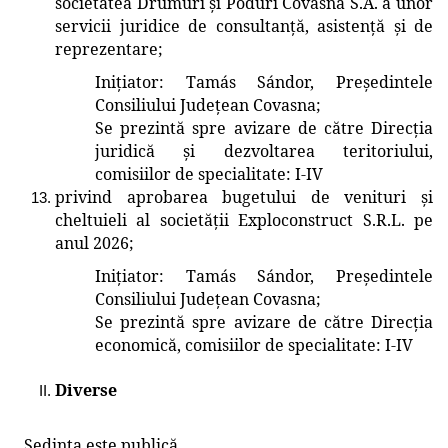
societatea Drumuri și Poduri Covasna S.A. a unor
servicii juridice de consultanță, asistență și de
reprezentare
;
Inițiator
: Tamás Sándor, Președintele
Consiliului Județean Covasna
;
Se prezintă spre avizare de către
Direcţia
juridică și dezvoltarea teritoriului
,
comisiilor de specialitate: I-IV
privind aprobarea bugetului de venituri și
cheltuieli al societății Exploconstruct S.R.L. pe
anul 2026;
Inițiator
: Tamás Sándor, Președintele
Consiliului Județean Covasna
;
Se prezintă spre avizare de către
Direcţia
economică
, comisiilor de specialitate: I-IV
Diverse
Şedinţa este publică.