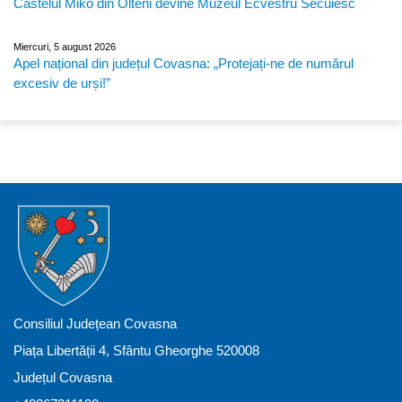
Castelul Mikó din Olteni devine Muzeul Ecvestru Secuiesc
Miercuri, 5 august 2026
Apel național din județul Covasna: „Protejați-ne de numărul
excesiv de urși!”
Consiliul Județean Covasna
Piața Libertății 4, Sfântu Gheorghe 520008
Județul Covasna