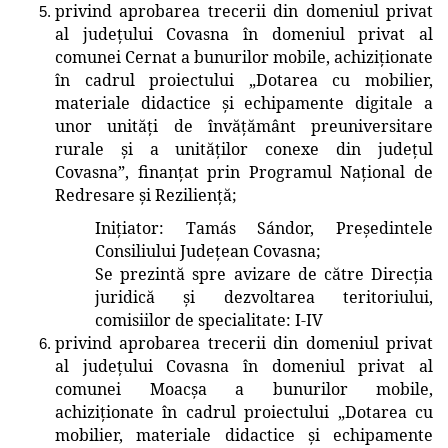
privind aprobarea trecerii
din domeniul privat
al județului Covasna în domeniul privat al
comunei Cernat
a bunurilor mobile, achiziționate
în cadrul proiectului
„Dotarea cu mobilier,
materiale didactice și echipamente digitale a
unor unități de învățământ preuniversitare
rurale și a unităților conexe din județul
Covasna”, finanțat prin Programul Național de
Redresare și Reziliență;
Inițiator: Tamás Sándor, Președintele
Consiliului Județean Covasna;
Se prezintă spre avizare de către Direcția
juridică și dezvoltarea teritoriului
,
comisiilor de specialitate: I-IV
privind aprobarea trecerii
din domeniul privat
al județului Covasna în domeniul privat al
comunei Moacșa
a bunurilor mobile,
achiziționate în cadrul proiectului
„Dotarea cu
mobilier, materiale didactice și echipamente