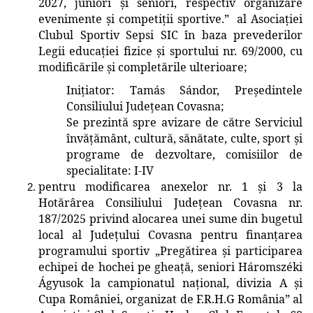
2027, juniori și seniori, respectiv organizare
evenimente și competiții sportive.”
al Asociației
Clubul Sportiv Sepsi SIC în baza prevederilor
Legii educației fizice și sportului nr. 69/2000, cu
modificările și completările ulterioare;
Inițiator: Tamás Sándor, Președintele
Consiliului Județean Covasna
;
Se prezintă spre avizare de către
Serviciul
învățământ, cultură, sănătate, culte, sport și
programe
de dezvoltare
, comisiilor de
specialitate: I-IV
pentru modificarea anexelor nr. 1 și 3 la
Hotărârea Consiliului Județean Covasna nr.
187/2025 privind alocarea unei sume din bugetul
local al Județului Covasna pentru finanțarea
programului sportiv
„Pregătirea și participarea
echipei de hochei pe gheață, seniori Háromszéki
Ágyusok la campionatul național, divizia A și
Cupa României, organizat de F.R.H.G România”
al