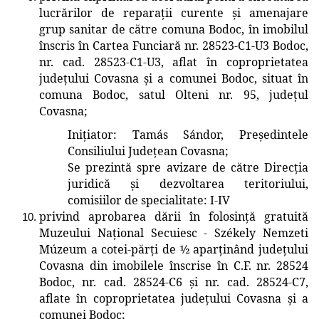
lucrărilor de reparații curente și amenajare
grup sanitar de către comuna Bodoc, în imobilul
înscris în Cartea Funciară nr. 28523-C1-U3 Bodoc,
nr. cad. 28523-C1-U3, aflat în coproprietatea
județului Covasna și a comunei Bodoc, situat în
comuna Bodoc, satul Olteni nr. 95, județul
Covasna;
Inițiator
: Tamás Sándor, Președintele
Consiliului Județean Covasna
;
Se prezintă spre avizare de către
Direcţia
juridică și dezvoltarea teritoriului
,
comisiilor de specialitate: I-IV
privind aprobarea dării în folosință gratuită
Muzeului Național Secuiesc - Székely Nemzeti
Múzeum a cotei-părți de ½ aparținând județului
Covasna din imobilele înscrise în C.F. nr. 28524
Bodoc, nr. cad. 28524-C6 și nr. cad. 28524-C7,
aflate în coproprietatea județului Covasna și a
comunei Bodoc;