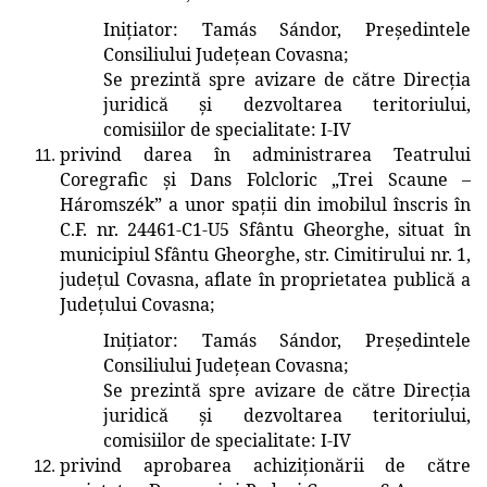
Inițiator: Tamás Sándor, Președintele
Consiliului Județean Covasna
;
Se prezintă spre avizare de către
Direcţia
juridică și dezvoltarea teritoriului
,
comisiilor de specialitate: I-IV
privind darea în administrarea Teatrului
Coregrafic și Dans Folcloric „Trei Scaune –
Háromszék” a unor spații din imobilul înscris în
C.F. nr. 24461-C1-U5 Sfântu Gheorghe, situat în
municipiul Sfântu Gheorghe, str. Cimitirului nr. 1,
județul Covasna, aflate în proprietatea publică a
Județului Covasna;
Inițiator
: Tamás Sándor, Președintele
Consiliului Județean Covasna
;
Se prezintă spre avizare de către
Direcţia
juridică și dezvoltarea teritoriului
,
comisiilor de specialitate: I-IV
privind aprobarea achiziționării de către