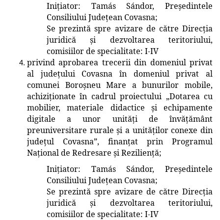
Inițiator
: Tamás Sándor, Președintele
Consiliului Județean Covasna
;
Se prezintă spre avizare de către Direcția
juridică și dezvoltarea teritoriului
,
comisiilor de specialitate: I-IV
privind aprobarea trecerii
din domeniul privat
al județului Covasna în domeniul privat al
comunei Boroșneu Mare
a bunurilor mobile,
achiziționate în cadrul proiectului
„Dotarea cu
mobilier, materiale didactice și echipamente
digitale a unor unități de învățământ
preuniversitare rurale și a unităților conexe din
județul Covasna”, finanțat prin Programul
Național de
Redresare și Reziliență
;
Inițiator
: Tamás Sándor, Președintele
Consiliului Județean Covasna
;
Se prezintă spre avizare de către Direcția
juridică și dezvoltarea teritoriului
,
comisiilor de specialitate: I-IV