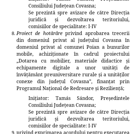
Consiliului Județean Covasna
;
Se prezintă spre avizare de către Direcția
juridică și dezvoltarea teritoriului
,
comisiilor de specialitate: I-IV
Proiect de hotărâre
privind aprobarea trecerii
din domeniul privat al județului Covasna în
domeniul privat al
comunei Poian
a bunurilor
mobile, achiziționate în cadrul proiectului
„Dotarea cu mobilier, materiale didactice și
echipamente digitale a unor unități de
învățământ preuniversitare rurale și a unităților
conexe din județul Covasna”, finanțat prin
Programul Național de
Redresare și Reziliență
;
Inițiator
: Tamás Sándor, Președintele
Consiliului Județean Covasna
;
Se prezintă spre avizare de către Direcția
juridică și dezvoltarea teritoriului
,
comisiilor de specialitate: I-IV
privind exprimarea acordului pentru executarea