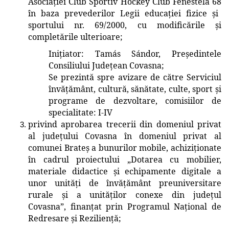
Asociației
Club Sportiv Hockey Club Fenestela 68
în baza prevederilor Legii educației fizice și
sportului nr. 69/2000, cu modificările și
completările ulterioare
;
Inițiator
: Tamás Sándor, Președintele
Consiliului Județean Covasna
;
Se prezintă spre avizare de către
Serviciul
învățământ, cultură, sănătate, culte, sport și
programe de dezvoltare
, comisiilor de
specialitate: I-IV
privind aprobarea trecerii
din domeniul privat
al județului Covasna în domeniul privat al
comunei Brateș
a bunurilor mobile, achiziționate
în cadrul proiectului
„Dotarea cu mobilier,
materiale didactice și echipamente digitale a
unor unități de învățământ preuniversitare
rurale și a unităților conexe din județul
Covasna”, finanțat prin Programul Național de
Redresare și Reziliență
;