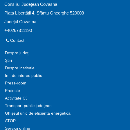
Consiliul Județean Covasna
Piața Libertății 4, Sfântu Gheorghe 520008
Județul Covasna
+40267311190
Contact
Despre judeţ
Știri
Despre instituție
Inf. de interes public
Press-room
Proiecte
Activitate CJ
Transport public județean
Ghișeul unic de eficiență energetică
ATOP
Servicii online