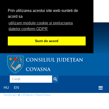
Prin utilizarea acestui site web sunteti de
acord sa
utilizam module cookie si prelucrarea
datelor conform GDPR
Sunt de acord
CONSILIUL JUDEȚEAN
COVASNA
Togg
HU
EN
navi
Sunteți aici:
»
Proiecte
» Planul Potsa
Planul Potsa