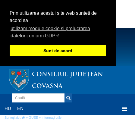
Prin utilizarea acestui site web sunteti de
acord sa
utilizam module cookie si prelucrarea
datelor conform GDPR
Sunt de acord
CONSILIUL JUDEȚEAN
COVASNA
Togg
HU
EN
navi
Sunteți aici:
»
GUEE
» Informații utile
Informații utile