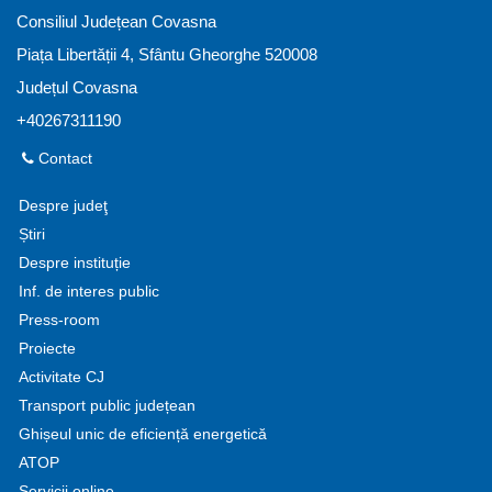
Consiliul Județean Covasna
Piața Libertății 4, Sfântu Gheorghe 520008
Județul Covasna
+40267311190
Contact
Despre judeţ
Știri
Despre instituție
Inf. de interes public
Press-room
Proiecte
Activitate CJ
Transport public județean
Ghișeul unic de eficiență energetică
ATOP
Servicii online