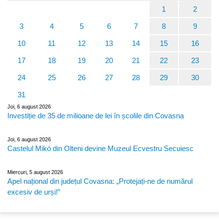
1
2
3
4
5
6
7
8
9
10
11
12
13
14
15
16
17
18
19
20
21
22
23
24
25
26
27
28
29
30
31
Joi, 6 august 2026
Investiție de 35 de milioane de lei în școlile din Covasna
Joi, 6 august 2026
Castelul Mikó din Olteni devine Muzeul Ecvestru Secuiesc
Miercuri, 5 august 2026
Apel național din județul Covasna: „Protejați-ne de numărul
excesiv de urși!”