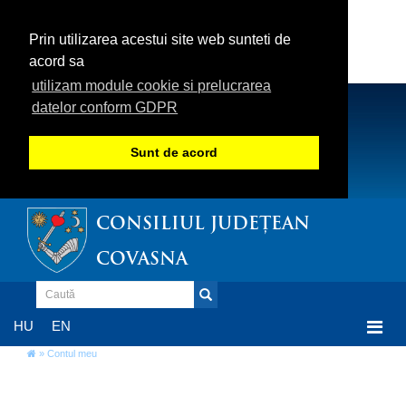
Prin utilizarea acestui site web sunteti de
acord sa
utilizam module cookie si prelucrarea
datelor conform GDPR
Sunt de acord
CONSILIUL JUDEȚEAN
COVASNA
Togg
HU
EN
navi
» Contul meu
Login