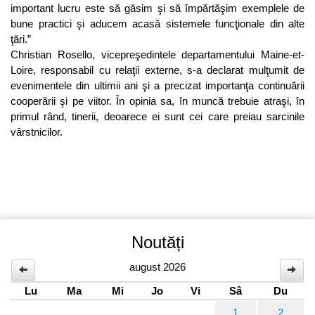
important lucru este să găsim şi să împărtăşim exemplele de
bune practici şi aducem acasă sistemele funcţionale din alte
ţări.”
Christian Rosello, vicepreşedintele departamentului Maine-et-
Loire, responsabil cu relaţii externe, s-a declarat mulţumit de
evenimentele din ultimii ani şi a precizat importanţa continuării
cooperării şi pe viitor. În opinia sa, în muncă trebuie atraşi, în
primul rând, tinerii, deoarece ei sunt cei care preiau sarcinile
vârstnicilor.
Noutăți
august 2026
Lu
Ma
Mi
Jo
Vi
Sâ
Du
1
2