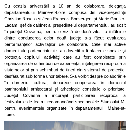
Cu ocazia aniversării a 10 ani de colaborare, delegaţia
departamentului Maine-et-Loire compusă din vicepreşedinţii
Christian Rosello şi Jean-Francois Bonsergent şi Marie Gautier-
Lacam, şef de cabinet al preşedintelui departamentului, au sosit
în judeţul Covasna, pentru o vizită de două zile. La întâlnirile
dintre conducerea celor două judeţe s-a făcut evaluarea
performanţelor activităţilor de colaborare. Cele mai active
domenii ale parteneriatului s-au dovedit a fi afacerile sociale şi
protecţia copilului, activităţi care au fost completate prin
organizarea de schimburi de experiență, înțelegerea reciprocă a
sistemelor și prin schimburi de tineri din sistemul de protecţie,
desfăşurat sub forma unor tabere. S-a vorbit despre colaborările
în domeniul cultural, deoarece cooperarea în domeniul
patrimoniului arhitectural şi arheologic constituie o prioritate.
Judeţul Covasna a încurajat participarea reciprocă la
festivalurile de teatru, recomandând spectacolele Studioului M,
pentru evenimentele organizate în departamentul Maine-et-
Loire.