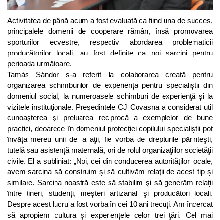
Activitatea de până acum a fost evaluată ca fiind una de succes,
principalele domenii de cooperare rămân, însă promovarea
sporturilor ecvestre, respectiv abordarea problematicii
producătorilor locali, au fost definite ca noi sarcini pentru
perioada următoare.
Tamás Sándor s-a referit la colaborarea creată pentru
organizarea schimburilor de experienţă pentru specialiştii din
domeniul social, la numeroasele schimburi de experienţă şi la
vizitele instituţionale. Preşedintele CJ Covasna a considerat util
cunoaşterea şi preluarea reciprocă a exemplelor de bune
practici, deoarece în domeniul protecţiei copilului specialiştii pot
învăţa mereu unii de la aţii, fie vorba de drepturile părinteşti,
tutelă sau asistenţă maternală, ori de rolul organizaţiilor societăţii
civile. El a subliniat: „Noi, cei din conducerea autorităţilor locale,
avem sarcina să construim şi să cultivăm relaţii de acest tip şi
similare. Sarcina noastră este să stabilim şi să generăm relaţii
între tineri, studenţi, meşteri artizanali şi producători locali.
Despre acest lucru a fost vorba în cei 10 ani trecuţi. Am încercat
să apropiem cultura şi experienţele celor trei ţări. Cel mai