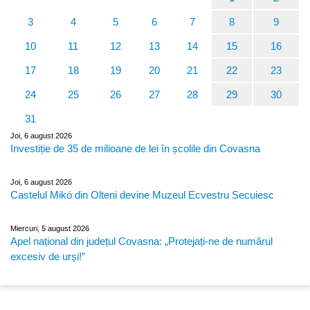
3
4
5
6
7
8
9
10
11
12
13
14
15
16
17
18
19
20
21
22
23
24
25
26
27
28
29
30
31
Joi, 6 august 2026
Investiție de 35 de milioane de lei în școlile din Covasna
Joi, 6 august 2026
Castelul Mikó din Olteni devine Muzeul Ecvestru Secuiesc
Miercuri, 5 august 2026
Apel național din județul Covasna: „Protejați-ne de numărul
excesiv de urși!”