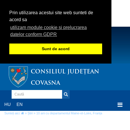
Prin utilizarea acestui site web sunteti de
acord sa
utilizam module cookie si prelucrarea
datelor conform GDPR
Sunt de acord
CONSILIUL JUDEȚEAN
COVASNA
Togg
HU
EN
navi
Sunteți aici:
»
Știri
» 10 ani cu departamentul Maine-et-Loire, Franța
10 ani cu departamentul Maine-et-Loire,