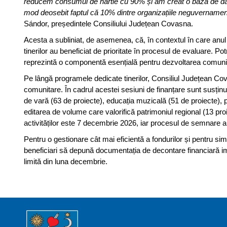
reducem consumul de hârtie cu 90% și am creat o bază de date
mod deosebit faptul că 10% dintre organizațiile neguvernamenta
Sándor, președintele Consiliului Județean Covasna.
Acesta a subliniat, de asemenea, că, în contextul în care anul
tinerilor au beneficiat de prioritate în procesul de evaluare. Potr
reprezintă o componentă esențială pentru dezvoltarea comunită
Pe lângă programele dedicate tinerilor, Consiliul Județean Cova
comunitare. În cadrul acestei sesiuni de finanțare sunt susținu
de vară (63 de proiecte), educația muzicală (51 de proiecte), p
editarea de volume care valorifică patrimoniul regional (13 pr
activităților este 7 decembrie 2026, iar procesul de semnare a
Pentru o gestionare cât mai eficientă a fondurilor și pentru si
beneficiari să depună documentația de decontare financiară im
limită din luna decembrie.