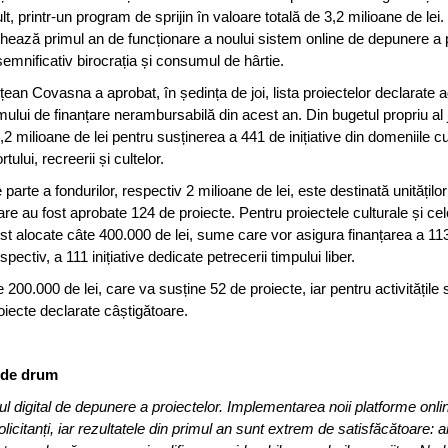
ult, printr-un program de sprijin în valoare totală de 3,2 milioane de lei.
chează primul an de funcționare a noului sistem online de depunere a p
emnificativ birocrația și consumul de hârtie.
țean Covasna a aprobat, în ședința de joi, lista proiectelor declarate 
ului de finanțare nerambursabilă din acest an. Din bugetul propriu al 
,2 milioane de lei pentru susținerea a 441 de inițiative din domeniile cul
rtului, recreerii și cultelor.
arte a fondurilor, respectiv 2 milioane de lei, este destinată unităților
are au fost aprobate 124 de proiecte. Pentru proiectele culturale și ce
st alocate câte 400.000 de lei, sume care vor asigura finanțarea a 11
espectiv, a 111 inițiative dedicate petrecerii timpului liber.
00.000 de lei, care va susține 52 de proiecte, iar pentru activitățile 
proiecte declarate câștigătoare.
t de drum
 digital de depunere a proiectelor. Implementarea noii platforme onlin
icitanți, iar rezultatele din primul an sunt extrem de satisfăcătoare: 