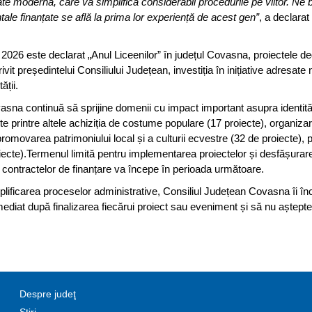
 modernă, care va simplifica considerabil procedurile pe viitor. Ne 
le finanțate se află la prima lor experiență de acest gen”
, a declara
 2026 este declarat „Anul Liceenilor” în județul Covasna, proiectele de
ivit președintelui Consiliului Județean, investiția în inițiative adresate n
ții.
sna continuă să sprijine domenii cu impact important asupra identității
te printre altele achiziția de costume populare (17 proiecte), organiza
romovarea patrimoniului local și a culturii ecvestre (32 de proiecte),
oiecte).Termenul limită pentru implementarea proiectelor și desfășurar
 contractelor de finanțare va începe în perioada următoare.
mplificarea proceselor administrative, Consiliul Județean Covasna îi î
ediat după finalizarea fiecărui proiect sau eveniment și să nu aștept
Despre judeţ