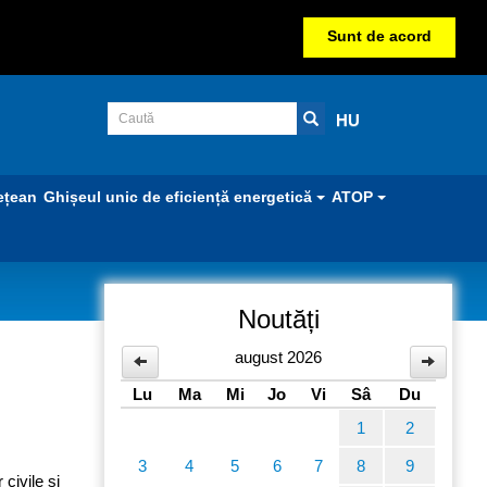
Sunt de acord
HU
ețean
Ghișeul unic de eficiență energetică
ATOP
Noutăți
ean
august 2026
Lu
Ma
Mi
Jo
Vi
Sâ
Du
1
2
3
4
5
6
7
8
9
civile și