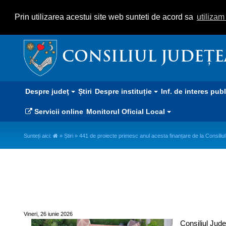
Prin utilizarea acestui site web sunteti de acord sa
utiliza
CONSILIUL JUDEȚ
Despre judeţ
Știri
Despre instituție
Inf. de interes pub
Servicii online
Monitorul Oficial Local
Sunteți aici:
»
Știri
» 441 de proiecte primesc anul acesta finanțare de la Consili
441 de proiecte primesc anul ac
Covasna
Vineri, 26 iunie 2026
Consiliul Jude