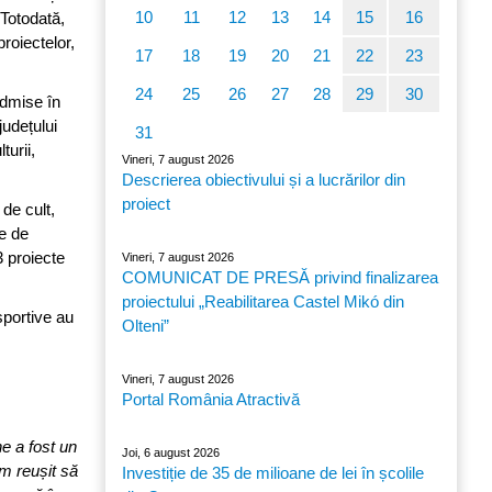
10
11
12
13
14
15
16
 Totodată,
roiectelor,
17
18
19
20
21
22
23
24
25
26
27
28
29
30
admise în
județului
31
turii,
Vineri, 7 august 2026
Descrierea obiectivului și a lucrărilor din
proiect
 de cult,
le de
3 proiecte
Vineri, 7 august 2026
COMUNICAT DE PRESĂ privind finalizarea
proiectului „Reabilitarea Castel Mikó din
sportive au
Olteni”
Vineri, 7 august 2026
Portal România Atractivă
e a fost un
Joi, 6 august 2026
am reușit să
Investiție de 35 de milioane de lei în școlile