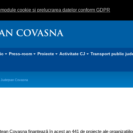
m module cookie si prelucrarea datelor conform GDPR
EAN COVASNA
lic
Press-room
Proiecte
Activitate CJ
Transport public jud
ul Județean Covasna
esta finanțare de la Consiliul Județ
țean Covasna finanțează în acest an 441 de proiecte ale organizațiilor 