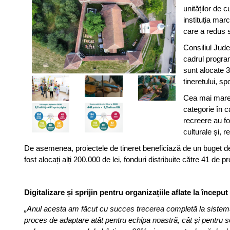
unităților de c
instituția mar
care a redus s
Consiliul Jude
cadrul program
sunt alocate 3
tineretului, spo
Cea mai mare p
categorie în c
recreere au fo
culturale și, r
De asemenea, proiectele de tineret beneficiază de un buget de 2
fost alocați alți 200.000 de lei, fonduri distribuite către 41 de 
Digitalizare și sprijin pentru organizațiile aflate la începu
„Anul acesta am făcut cu succes trecerea completă la sistemul
proces de adaptare atât pentru echipa noastră, cât și pentru sol