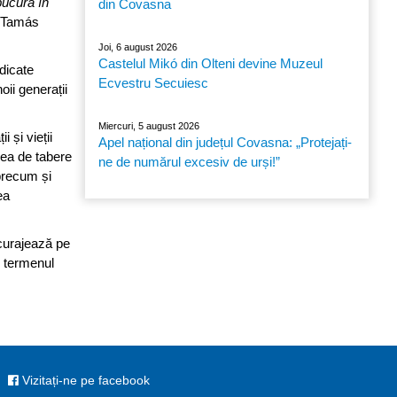
bucură în
din Covasna
t Tamás
Joi, 6 august 2026
Castelul Mikó din Olteni devine Muzeul
dicate
Ecvestru Secuiesc
oii generații
Miercuri, 5 august 2026
 și vieții
Apel național din județul Covasna: „Protejați-
rea de tabere
ne de numărul excesiv de urși!”
 precum și
ea
ncurajează pe
e termenul
Vizitați-ne pe facebook