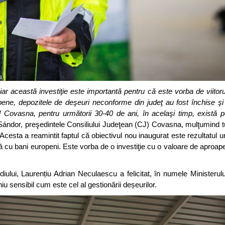
ar această investiţie este importantă pentru că este vorba de viitor
ene, depozitele de deşeuri neconforme din judeţ au fost închise şi
 Covasna, pentru următorii 30-40 de ani, în acelaşi timp, există po
Sándor, preşedintele Consiliului Judeţean (CJ) Covasna, mulţumind t
. Acesta a reamintit faptul că obiectivul nou inaugurat este rezultatul 
ă cu bani europeni. Este vorba de o investiţie cu o valoare de aproap
iului, Laurențiu Adrian Neculaescu a felicitat, în numele Ministerului,
u sensibil cum este cel al gestionării deșeurilor.