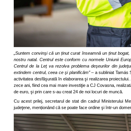
„Suntem convinşi că un ținut curat înseamnă un ținut bogat, i
nostru natal. Centrul este conform cu normele Uniunii Europ
Centrul de la Leţ va rezolva problema deşeurilor din judeţul
extindem centrul, ceea ce şi planificăm”
– a subliniat Tamás 
activitatea desfăşurată în elaborarea şi realizarea proiectului
zece ani, fiind cea mai mare investiţie a CJ Covasna, realizat
de euro, şi prin care s-au creat 24 de noi locuri de muncă.
Cu acest prilej, secretarul de stat din cadrul Ministerului Med
judeţene, menționând că se poate face ordine şi într-un domeni