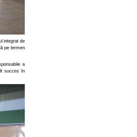
l integrat de
ată pe termen
sponsabile a
ult succes în