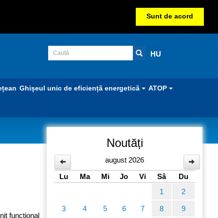
Sunt de acord
HU
ețean
Ghișeul unic de eficiență energetică
ATOP
Noutăți
ă
august 2026
Lu
Ma
Mi
Jo
Vi
Sâ
Du
1
2
3
4
5
6
7
8
9
it funcţional