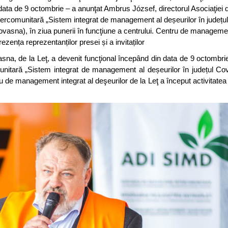
data de 9 octombrie – a anunţat Ambrus József, directorul Asociaţiei 
tercomunitară „Sistem integrat de management al deșeurilor în județ
asna), în ziua punerii în funcţiune a centrului. Centru de managemen
rezența reprezentanților presei și a invitaților
sna, de la Leţ, a devenit funcţional începând din data de 9 octombri
unitară „Sistem integrat de management al deșeurilor în județul Co
u de management integrat al deşeurilor de la Leţ a început activitatea