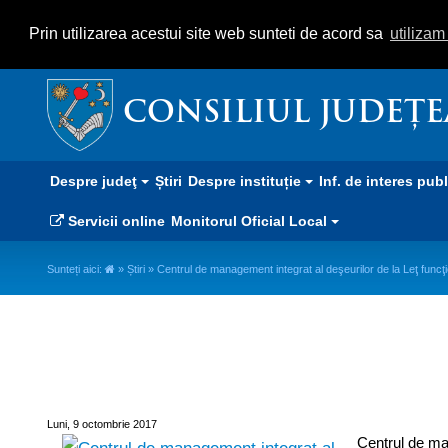
Prin utilizarea acestui site web sunteti de acord sa
utiliza
CONSILIUL JUDEȚ
Despre judeţ
Știri
Despre instituție
Inf. de interes pub
Servicii online
Monitorul Oficial Local
Sunteți aici:
»
Știri
» Centrul de management integrat al deşeurilor de la Leţ func
Centrul de management integrat 
Luni, 9 octombrie 2017
Centrul de man