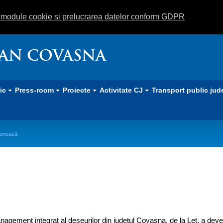
m module cookie si prelucrarea datelor conform GDPR
EAN COVASNA
lic
Press-room
Proiecte
Activitate CJ
Transport public jud
ţionează
al deşeurilor de la Leţ funcţioneaz
agement integrat al deşeurilor din judeţul Covasna, de la Leţ, a deven