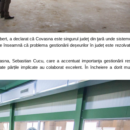
ert, a declarat că Covasna este singurul judeţ din ţară unde sistemu
e înseamnă că problema gestionării deșeurilor în județ este rezolv
ovasna, Sebastian Cucu, care a accentuat importanţa gestionării re
oate părțile implicate au colaborat excelent. În încheiere a dorit m