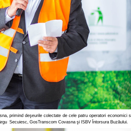
sna, primind deşeurile colectate de cele patru operatori economici sp
ârgu Secuiesc, GosTranscom Covasna şi ISBV Întorsura Buzăului.