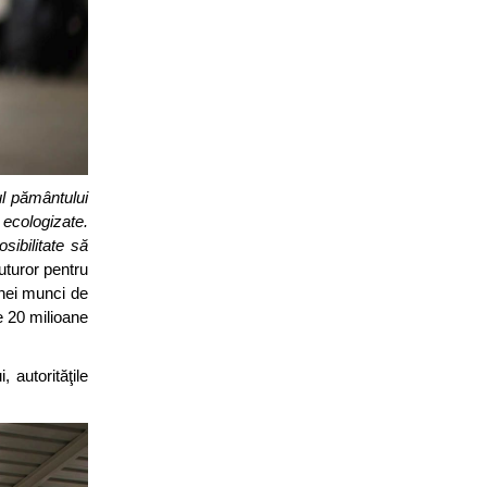
ul pământului
 ecologizate.
sibilitate să
uturor pentru
unei munci de
e 20 milioane
 autorităţile