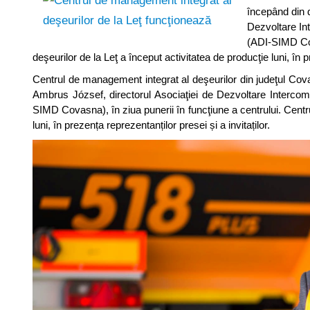
începând din 
Dezvoltare In
(ADI-SIMD Cov
deşeurilor de la Leţ a început activitatea de producţie luni, în p
Centrul de management integrat al deşeurilor din judeţul Cova
Ambrus József, directorul Asociaţiei de Dezvoltare Intercom
SIMD Covasna), în ziua punerii în funcţiune a centrului. Centr
luni, în prezența reprezentanților presei și a invitaților.