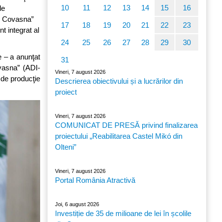
10
11
12
13
14
15
16
de
ul Covasna”
17
18
19
20
21
22
23
t integrat al
24
25
26
27
28
29
30
e – a anunţat
31
vasna” (ADI-
Vineri, 7 august 2026
 de producţie
Descrierea obiectivului și a lucrărilor din
proiect
Vineri, 7 august 2026
COMUNICAT DE PRESĂ privind finalizarea
proiectului „Reabilitarea Castel Mikó din
Olteni”
Vineri, 7 august 2026
Portal România Atractivă
Joi, 6 august 2026
Investiție de 35 de milioane de lei în școlile