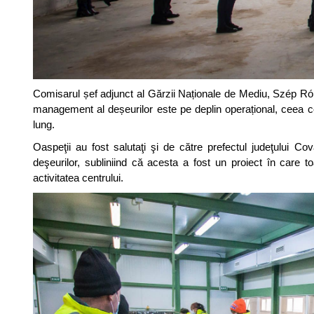
Comisarul șef adjunct al Gărzii Naționale de Mediu, Szép Rób
management al deșeurilor este pe deplin operațional, ceea c
lung.
Oaspeţii au fost salutaţi şi de către prefectul judeţului C
deşeurilor, subliniind că acesta a fost un proiect în care t
activitatea centrului.