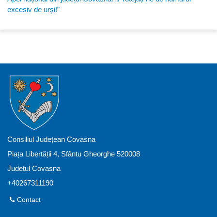
excesiv de urși!”
Consiliul Județean Covasna
Piața Libertății 4, Sfântu Gheorghe 520008
Județul Covasna
+40267311190
Contact