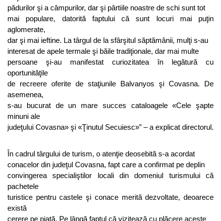
pădurilor şi a câmpurilor, dar şi pârtiile noastre de schi sunt tot
mai populare, datorită faptului că sunt locuri mai puţin
aglomerate,
dar şi mai ieftine. La târgul de la sfârşitul săptămânii, mulţi s-au
interesat de apele termale şi băile tradiţionale, dar mai multe
persoane şi-au manifestat curiozitatea în legătură cu
oportunităţile
de recreere oferite de staţiunile Balvanyos şi Covasna. De
asemenea,
s-au bucurat de un mare succes cataloagele «Cele şapte
minuni ale
judeţului Covasna» şi «Ţinutul Secuiesc»” – a explicat directorul.
În cadrul târgului de turism, o atenţie deosebită s-a acordat
conacelor din judeţul Covasna, fapt care a confirmat pe deplin
convingerea specialiştilor locali din domeniul turismului că
pachetele
turistice pentru castele şi conace merită dezvoltate, deoarece
există
cerere pe piaţă. Pe lângă faptul că vizitează cu plăcere aceste