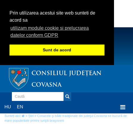
Prin utilizarea acestui site web sunteti de
acord sa
utilizam module cookie si prelucrarea
datelor conform GDPR
Sunt de acord
CONSILIUL JUDEȚEAN
COVASNA
Togg
HU
EN
navi
Sunteți aici:
»
Știri
» Conacele şi băile tradiţionale din judeţul Covasna se bucură de
mare popularitate printre turiştii braşoveni
Conacele şi băile tradiţionale din judeţul