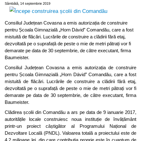
Sâmbătă, 14 septembrie 2019
Consiliul Județean Covasna a emis autorizația de construire
pentru Școala Gimnazială „Horn Dávid” Comandău, care a fost
mistuită de flăcări. Lucrările de construire a clădirii fără etaj,
dezvoltată pe o suprafață de peste o mie de metri pătrați vor fi
demarate pe data de 30 septembrie, de către executant, firma
Baumeister.
Consiliul Județean Covasna a emis autorizația de construire
pentru Școala Gimnazială „Horn Dávid” Comandău, care a fost
mistuită de flăcări. Lucrările de construire a clădirii fără etaj,
dezvoltată pe o suprafață de peste o mie de metri pătrați vor fi
demarate pe data de 30 septembrie, de către executant, firma
Baumeister.
Clădirea școlii din Comandău a ars pe data de 9 ianuarie 2017,
autoritățile locale construiesc noua instituție de învățământ
printr-un proiect câștigător al Programului Național de
Dezvoltare Locală (PNDL). Valoarea totală a proiectului este de
4,2 milioane lei, din care contribuția proprie este în cuantum de