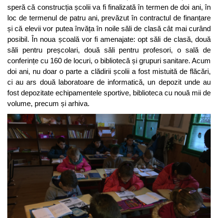
speră că construcția școlii va fi finalizată în termen de doi ani, în
loc de termenul de patru ani, prevăzut în contractul de finanțare
și că elevii vor putea învăța în noile săli de clasă cât mai curând
posibil. În noua școală vor fi amenajate: opt săli de clasă, două
săli pentru preșcolari, două săli pentru profesori, o sală de
conferințe cu 160 de locuri, o bibliotecă și grupuri sanitare. Acum
doi ani, nu doar o parte a clădirii școlii a fost mistuită de flăcări,
ci au ars două laboratoare de informatică, un depozit unde au
fost depozitate echipamentele sportive, biblioteca cu nouă mii de
volume, precum și arhiva.