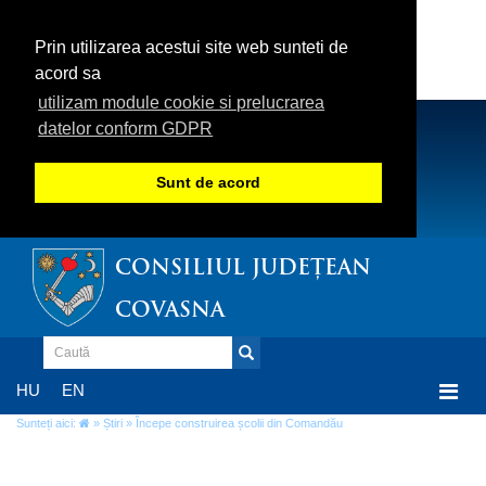
Prin utilizarea acestui site web sunteti de
acord sa
utilizam module cookie si prelucrarea
datelor conform GDPR
Sunt de acord
CONSILIUL JUDEȚEAN
COVASNA
Togg
HU
EN
navi
Sunteți aici:
»
Știri
» Începe construirea școlii din Comandău
Începe construirea școlii din Comandău