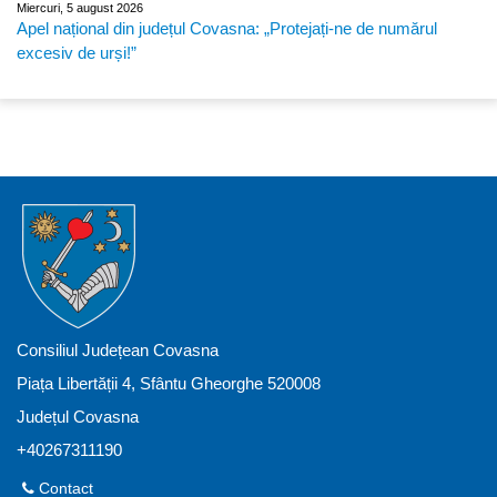
Miercuri, 5 august 2026
Apel național din județul Covasna: „Protejați-ne de numărul
excesiv de urși!”
Consiliul Județean Covasna
Piața Libertății 4, Sfântu Gheorghe 520008
Județul Covasna
+40267311190
Contact