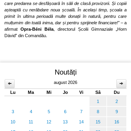
care predarea se desfășoară în săli de clasă provizorii. Și copiii
așteaptă cu nerăbdare noua școală. În același timp, școala a
primit în ultima perioadă multe donații în natură, pentru care
mulțumim din toată inima, dar și pentru sprijinele financiare!”
– a
afirmat
Opra-Béni Béla
, directorul Școlii Gimnaziale „Horn
Dávid” din Comandău.
Noutăți
august 2026
Lu
Ma
Mi
Jo
Vi
Sâ
Du
1
2
3
4
5
6
7
8
9
10
11
12
13
14
15
16