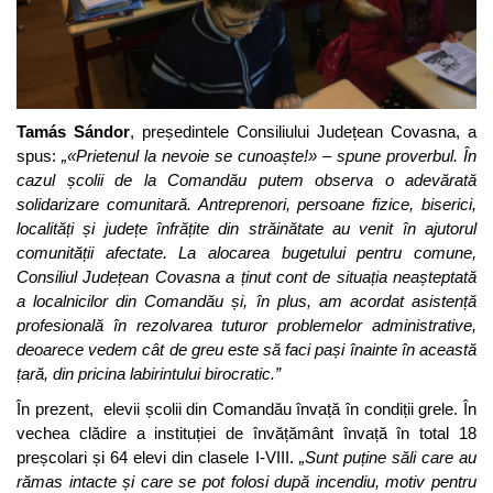
Tamás Sándor
, președintele Consiliului Județean Covasna, a
spus:
„«Prietenul la nevoie se cunoaște!» – spune proverbul. În
cazul școlii de la Comandău putem observa o adevărată
solidarizare comunitară. Antreprenori, persoane fizice, biserici,
localități și județe înfrățite din străinătate au venit în ajutorul
comunității afectate. La alocarea bugetului pentru comune,
Consiliul Județean Covasna a ținut cont de situația neașteptată
a localnicilor din Comandău și, în plus, am acordat asistență
profesională în rezolvarea tuturor problemelor administrative,
deoarece vedem cât de greu este să faci pași înainte în această
țară, din pricina labirintului birocratic.”
În prezent, elevii școlii din Comandău învață în condiții grele. În
vechea clădire a instituției de învățământ învață în total 18
preșcolari și 64 elevi din clasele I-VIII.
„Sunt puține săli care au
rămas intacte și care se pot folosi după incendiu, motiv pentru