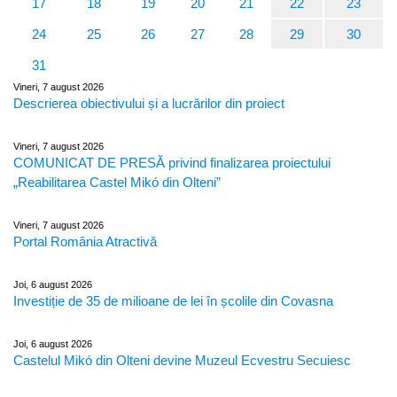
17
18
19
20
21
22
23
24
25
26
27
28
29
30
31
Vineri, 7 august 2026
Descrierea obiectivului și a lucrărilor din proiect
Vineri, 7 august 2026
COMUNICAT DE PRESĂ privind finalizarea proiectului
„Reabilitarea Castel Mikó din Olteni”
Vineri, 7 august 2026
Portal România Atractivă
Joi, 6 august 2026
Investiție de 35 de milioane de lei în școlile din Covasna
Joi, 6 august 2026
Castelul Mikó din Olteni devine Muzeul Ecvestru Secuiesc