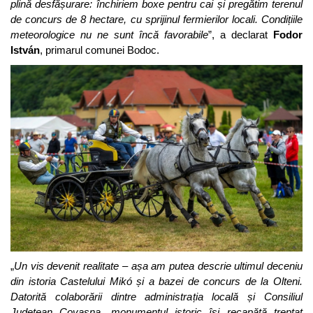
plină desfășurare: închiriem boxe pentru cai și pregătim terenul
de concurs de 8 hectare, cu sprijinul fermierilor locali. Condițiile
meteorologice nu ne sunt încă favorabile
”, a declarat
Fodor
István
, primarul comunei Bodoc.
„
Un vis devenit realitate – așa am putea descrie ultimul deceniu
din istoria Castelului Mikó și a bazei de concurs de la Olteni.
Datorită colaborării dintre administrația locală și Consiliul
Județean Covasna, monumentul istoric își recapătă treptat