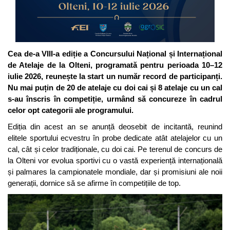
Cea de-a VIII-a ediție a Concursului Național și Internațional
de Atelaje de la Olteni, programată pentru perioada 10–12
iulie 2026, reunește la start un număr record de participanți.
Nu mai puțin de 20 de atelaje cu doi cai și 8 atelaje cu un cal
s-au înscris în competiție, urmând să concureze în cadrul
celor opt categorii ale programului.
Ediția din acest an se anunță deosebit de incitantă, reunind
elitele sportului ecvestru în probe dedicate atât atelajelor cu un
cal, cât și celor tradiționale, cu doi cai. Pe terenul de concurs de
la Olteni vor evolua sportivi cu o vastă experiență internațională
și palmares la campionatele mondiale, dar și promisiuni ale noii
generații, dornice să se afirme în competițiile de top.