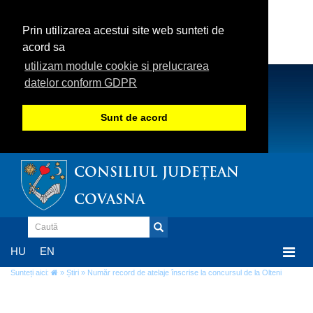
Prin utilizarea acestui site web sunteti de
acord sa
utilizam module cookie si prelucrarea
datelor conform GDPR
Sunt de acord
CONSILIUL JUDEȚEAN
COVASNA
Togg
HU
EN
navi
Sunteți aici:
»
Știri
» Număr record de atelaje înscrise la concursul de la Olteni
Număr record de atelaje înscrise la