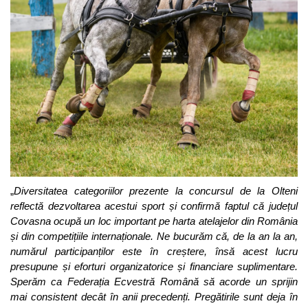
„
Diversitatea categoriilor prezente la concursul de la Olteni
reflectă dezvoltarea acestui sport și confirmă faptul că județul
Covasna ocupă un loc important pe harta atelajelor din România
și din competițiile internaționale. Ne bucurăm că, de la an la an,
numărul participanților este în creștere, însă acest lucru
presupune și eforturi organizatorice și financiare suplimentare.
Sperăm ca Federația Ecvestră Română să acorde un sprijin
mai consistent decât în anii precedenți. Pregătirile sunt deja în