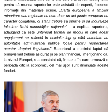
pentru că munca raportorilor este asistată de experţi, folosesc
informaţii din materiale scrise.
„Carta europeană a limbilor
minoritare sau regionale nu este doar un act juridic european cu
caracter obligatoriu, ci statul trebuie să sprijine şi să încurajeze
folosirea limbii minorităţilor naţionale”
– a explicat raportorul,
adăugând că este
„interesat tocmai de modul în care acest
angajament se reflectă în celelalte legi şi câtă autoritate au
autorităţile administraţiei publice locale pentru respectarea
acestor drepturi lingvistice.”
Raportorul a subliniat faptul că
bilingvismul trebuie asigurat şi pe plan financiar, menţionând că,
la nivelul Europei, s-a constatat că, în cazul în care urmează o
perioadă dificilă economic, cel mai uşor sunt diminuate aceste
fonduri.