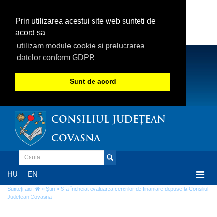
Prin utilizarea acestui site web sunteti de
acord sa
utilizam module cookie si prelucrarea
datelor conform GDPR
Sunt de acord
CONSILIUL JUDEȚEAN
COVASNA
Togg
HU
EN
navi
Sunteți aici:
»
Știri
» S-a încheiat evaluarea cererilor de finanţare depuse la Consiliul
Judeţean Covasna
S-a încheiat evaluarea cererilor de