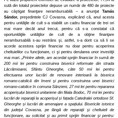
sută din totalul proiectelor depuse un număr de 480 de proiecte
au câştigat finanţare nerambursabilă – a anunţat
Tamás
Sándor,
preşedintele CJ Covasna, explicând că, anul acesta
pentru unităţile de cult s-a stabilit un cadru financiar de trei ori
mai mare decât anul trecut, pentru că s-a constatat că
oportunităţile unităţilor de cult de a obţine finanţare
nerambursabilă s-au restrâns şi, astfel, s-a dorit ca să li se
acorde acestora sprijin financiar nu doar pentru acoperirea
cheltuielilor cu funcţionare, ci şi pentru derularea unor investiţii
mai mari. „
Printre altele, am acordat sprijin financiar în sumă de
200 mii lei pentru construirea bisericii reformate din strada
Lăcrămioarei, Sfântu Gheorghe, câte 50 mii lei pentru
efectuarea unor lucrări de renovare interioară la biserica
romano-catolică din Imeni şi pentru construirea unei biserici
romano-catolice în comuna Sânzieni, 27 mii lei pentru repararea
acoperișului bisericii unitariene din filiala Bodoc, 70 mii lei pentru
lucrări de reparaţii la acoperișul și fațada Catedralei ortodoxe Sf.
Gheorghe și lucrări de amenajare a spațiului. Bisericile istorice
din judeţul Covasna, pe lângă de reparaţii şi cheltuieli de
funcţionare, au solicitat şi au primit sprijin financiar şi pentru: