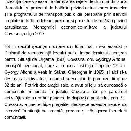
investiția care vizează modernizarea reţelei de drumuri din zona
Baraoltului şi proiectul de hotărâri privind actualizarea traseelor
şi a programului de transport public de persoane prin servicii
regulate în trafic judeţean, precum şi proiectul de hotărâri privind
actualizarea Monografiei economico-militare a judeţului
Covasna, ediţia 2017.
Tot în cadrul şedinţei ordinare din luna mai, i s-a acordat o
Diplomă de recunoştinţă fostului şef al Inspectoratului Judeţean
pentru Situaţii de Urgenţă (ISU) Covasna, col.
György Alfons
,
proaspăt pensionat, care a condus instituţia timp de 12 ani.
György Alfons a venit în Sfântu Gheorghe în 1985, şi aici şi-a
desfăşurat activitatea în cadrul serviciului de pompieri, timp de
32 de ani. Potrivit declaraţiei sale, a avut prilejul să cunoască o
comunitate minunată în judeţul Covasna, iar pe parcursul
activităţii sale a urmărit punerea la dispoziţia publicului, prin ISU
Covasna, a unei echipe pregătite, deoarece aceasta trebuie să
intervină în situaţii de urgenţă, precum şi câştigarea încrederii
comunităţii.