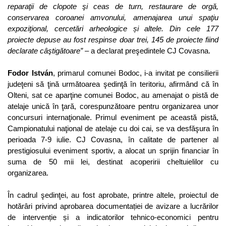
reparaţii de clopote şi ceas de turn, restaurare de orgă,
conservarea coroanei amvonului, amenajarea unui spaţiu
expoziţional, cercetări arheologice și altele. Din cele 177
proiecte depuse au fost respinse doar trei, 145 de proiecte fiind
declarate câştigătoare”
– a declarat preşedintele CJ Covasna.
Fodor István
, primarul comunei Bodoc, i-a invitat pe consilierii
judeţeni să ţină următoarea şedinţă în teritoriu, afirmând că în
Olteni, sat ce aparţine comunei Bodoc, au amenajat o pistă de
atelaje unică în ţară, corespunzătoare pentru organizarea unor
concursuri internaţionale. Primul eveniment pe această pistă,
Campionatului naţional de atelaje cu doi cai, se va desfăşura în
perioada 7-9 iulie. CJ Covasna, în calitate de partener al
prestigiosului eveniment sportiv, a alocat un sprijin financiar în
suma de 50 mii lei, destinat acoperirii cheltuielilor cu
organizarea.
În cadrul şedinţei, au fost aprobate, printre altele, proiectul de
hotărâri privind aprobarea documentației de avizare a lucrărilor
de intervenție și a indicatorilor tehnico-economici pentru