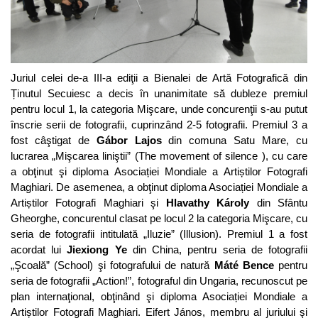
Juriul celei de-a III-a ediţii a Bienalei de Artă Fotografică din
Ținutul Secuiesc a decis în unanimitate să dubleze premiul
pentru locul 1, la categoria Mişcare, unde concurenţii s-au putut
înscrie serii de fotografii, cuprinzând 2-5 fotografii. Premiul 3 a
fost câştigat de
Gábor Lajos
din comuna Satu Mare, cu
lucrarea „Mişcarea liniştii” (The movement of silence ), cu care
a obţinut şi diploma Asociației Mondiale a Artiștilor Fotografi
Maghiari. De asemenea, a obţinut diploma Asociației Mondiale a
Artiștilor Fotografi Maghiari şi
Hlavathy
Károly
din Sfântu
Gheorghe, concurentul clasat pe locul 2 la categoria Mişcare, cu
seria de fotografii intitulată „Iluzie” (Illusion). Premiul 1 a fost
acordat lui
Jiexiong Ye
din China, pentru seria de fotografii
„Şcoală” (School) şi fotografului de natură
Máté Bence
pentru
seria de fotografii „Action!”, fotograful din Ungaria, recunoscut pe
plan internaţional, obţinând şi diploma Asociației Mondiale a
Artiștilor Fotografi Maghiari. Eifert János, membru al juriului şi