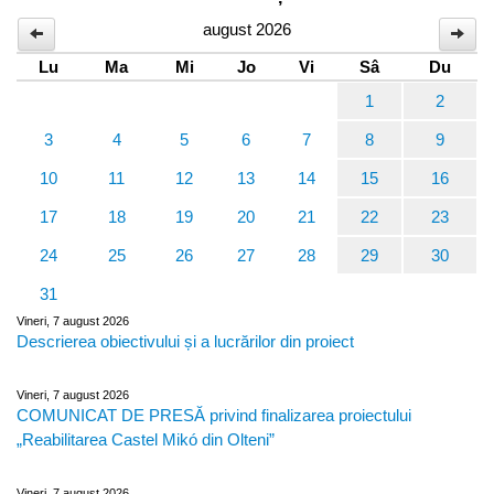
august 2026
Lu
Ma
Mi
Jo
Vi
Sâ
Du
1
2
3
4
5
6
7
8
9
10
11
12
13
14
15
16
17
18
19
20
21
22
23
24
25
26
27
28
29
30
31
Vineri, 7 august 2026
Descrierea obiectivului și a lucrărilor din proiect
Vineri, 7 august 2026
COMUNICAT DE PRESĂ privind finalizarea proiectului
„Reabilitarea Castel Mikó din Olteni”
Vineri, 7 august 2026