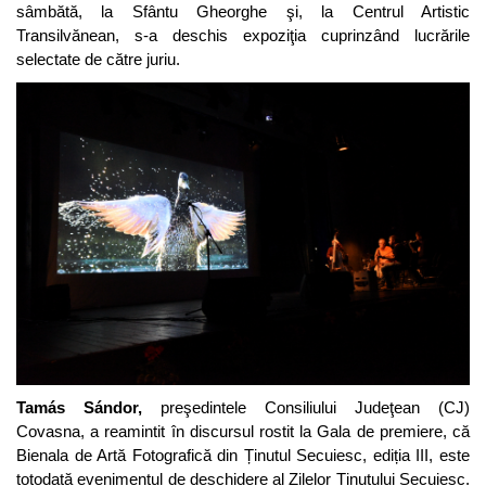
sâmbătă, la Sfântu Gheorghe şi, la Centrul Artistic
Transilvănean, s-a deschis expoziţia cuprinzând lucrările
selectate de către juriu.
Tamás Sándor,
preşedintele Consiliului Judeţean (CJ)
Covasna, a reamintit în discursul rostit la Gala de premiere, că
Bienala de Artă Fotografică din Ținutul Secuiesc, ediția III, este
totodată evenimentul de deschidere al Zilelor Ținutului Secuiesc.