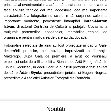
principal al evenimentului, a arătat că sarcina lor este acela de a
face soluţiile tehnice cât mai accesibile, cea mai importantă
caracteristică a fotografiei nu se schimbă: surprinde cele mai
importante momente, povesteşte întâmplări.
Imreh-Marton
István
, directorul Centrului de Cultură al judeţului Covasna, a
mulţumit partenerilor, sponsorilor, membrilor echipei de
organizare pentru implicarea de care au dat dovadă.
Fotografiile selectate de juriu au fost proiectate în cadrul Galei
decernării premiilor, pe muzica improvizată a formaţiei
Malterego. După Gala de premiere, a avut loc vernisajul
expoziţiei celei de-a III-a ediţii a Bienalei de Artă Fotografică din
Ținutul Secuiesc, în cadrul căruia publicul prezent a fost salutat
de către
Ádám Gyula
, preşedintele juriului, şi Eugen Negrea,
preşedintele Asociației Artiștilor Fotografi din România.
Noutăți