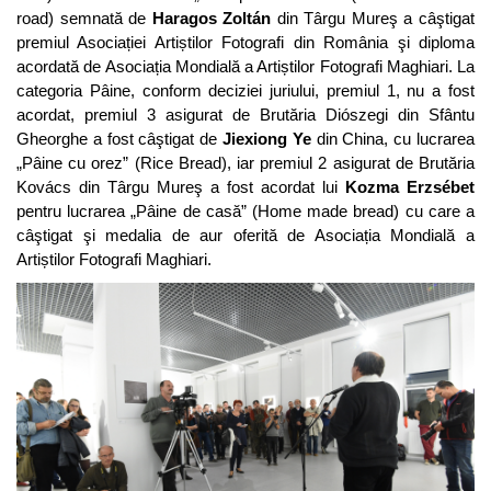
road) semnată de
Haragos Zoltán
din Târgu Mureş a câştigat
premiul Asociației Artiștilor Fotografi din România şi diploma
acordată de Asociația Mondială a Artiștilor Fotografi Maghiari. La
categoria Pâine, conform deciziei juriului, premiul 1, nu a fost
acordat, premiul 3 asigurat de Brutăria Diószegi din Sfântu
Gheorghe a fost câştigat de
Jiexiong Ye
din China, cu lucrarea
„Pâine cu orez” (Rice Bread), iar premiul 2 asigurat de Brutăria
Kovács din Târgu Mureş a fost acordat lui
Kozma Erzsébet
pentru lucrarea „Pâine de casă” (Home made bread) cu care a
câştigat şi medalia de aur oferită de Asociația Mondială a
Artiștilor Fotografi Maghiari.