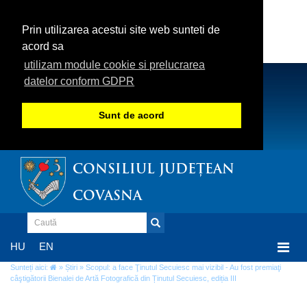
Prin utilizarea acestui site web sunteti de
acord sa
utilizam module cookie si prelucrarea
datelor conform GDPR
Sunt de acord
CONSILIUL JUDEȚEAN
COVASNA
Togg
HU
EN
navi
Sunteți aici:
»
Știri
» Scopul: a face Ţinutul Secuiesc mai vizibil - Au fost premiaţi
câştigătorii Bienalei de Artă Fotografică din Ținutul Secuiesc, ediția III
Scopul: a face Ţinutul Secuiesc mai vizibil -