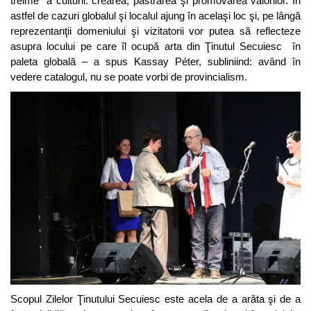
treime” a culturii: crearea, păstrarea şi promovarea valorilor. În
astfel de cazuri globalul şi localul ajung în acelaşi loc şi, pe lângă
reprezentanţii domeniului şi vizitatorii vor putea să reflecteze
asupra locului pe care îl ocupă arta din Ţinutul Secuiesc în
paleta globală – a spus Kassay Péter, subliniind: având în
vedere catalogul, nu se poate vorbi de provincialism.
Scopul Zilelor Ţinutului Secuiesc este acela de a arăta şi de a