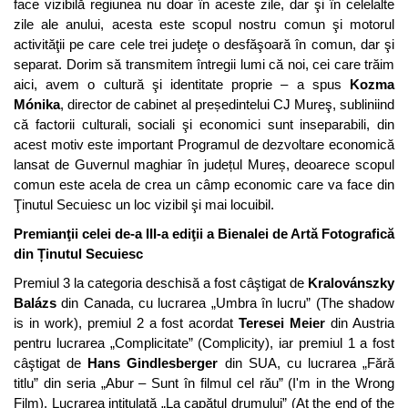
face vizibilă regiunea nu doar în aceste zile, dar şi în celelalte
zile ale anului, acesta este scopul nostru comun şi motorul
activităţii pe care cele trei judeţe o desfăşoară în comun, dar şi
separat. Dorim să transmitem întregii lumi că noi, cei care trăim
aici, avem o cultură şi identitate proprie – a spus
Kozma
Mónika
, director de cabinet al președintelui CJ Mureş, subliniind
că factorii culturali, sociali şi economici sunt inseparabili, din
acest motiv este important Programul de dezvoltare economică
lansat de Guvernul maghiar în județul Mureș, deoarece scopul
comun este acela de crea un câmp economic care va face din
Ţinutul Secuiesc un loc vizibil şi mai locuibil.
Premianţii celei de-a III-a ediţii a Bienalei de Artă Fotografică
din Ținutul Secuiesc
Premiul 3 la categoria deschisă a fost câştigat de
Kralovánszky
Balázs
din Canada, cu lucrarea „Umbra în lucru” (The shadow
is in work), premiul 2 a fost acordat
Teresei Meier
din Austria
pentru lucrarea „Complicitate” (Complicity), iar premiul 1 a fost
câştigat de
Hans Gindlesberger
din SUA, cu lucrarea „Fără
titlu” din seria „Abur – Sunt în filmul cel rău” (I'm in the Wrong
Film). Lucrarea intitulată „La capătul drumului” (At the end of the