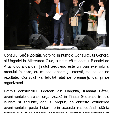
Consulul
Soós Zoltán
, vorbind în numele Consulatului General
al Ungariei la Miercurea Ciuc, a spus că succesul Bienalei de
Artă fotografică din Ţinutul Secuiesc este un bun exemplu al
modului în care, cu munca tenace și intensă, se pot obţine
rezultate. Consulul i-a felicitat atât pe premianţi, cât şi pe
organizatori.
Potrivit consilierului judeţean din Harghita,
Kassay Péter
,
evenimentele care se organizează în Ţinutul Secuiesc trebuie
lăudate şi sprijinite, dar îşi propun, ca obiectiv, extinderea
evenimentului peste hotare, prin aceasta respectând „sfânta