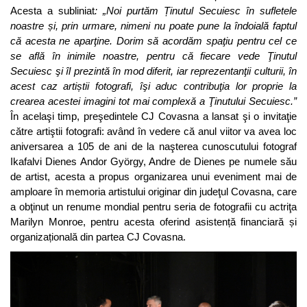
Acesta a subliniat
: „Noi purtăm Ținutul Secuiesc în sufletele
noastre și, prin urmare, nimeni nu poate pune la îndoială faptul
că acesta ne aparţine. Dorim să acordăm spaţiu pentru cel ce
se află în inimile noastre, pentru că fiecare vede Ţinutul
Secuiesc şi îl prezintă în mod diferit, iar reprezentanţii culturii, în
acest caz artiștii fotografi, îşi aduc contribuţia lor proprie la
crearea acestei imagini tot mai complexă a Ţinutului Secuiesc.”
În acelaşi timp, preşedintele CJ Covasna a lansat şi o invitaţie
către artiştii fotografi: având în vedere că anul viitor va avea loc
aniversarea a 105 de ani de la naşterea cunoscutului fotograf
Ikafalvi Dienes Andor György, Andre de Dienes pe numele său
de artist, acesta a propus organizarea unui eveniment mai de
amploare în memoria artistului originar din judeţul Covasna, care
a obţinut un renume mondial pentru seria de fotografii cu actriţa
Marilyn Monroe, pentru acesta oferind asistență financiară și
organizațională din partea CJ Covasna.