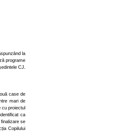
Răspunzând la
ează programe
ședintele CJ.
două case de
ntre mari de
 cu proiectul
dentificat ca
finalizare se
ția Copilului