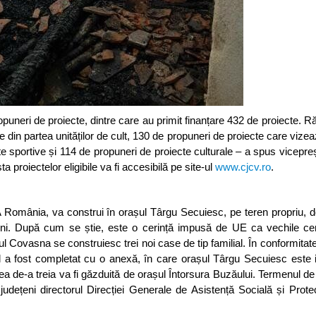
uneri de proiecte, dintre care au primit finanțare 432 de proiecte. 
e din partea unităților de cult, 130 de propuneri de proiecte care viz
cte sportive și 114 de propuneri de proiecte culturale – a spus vicepre
a proiectelor eligibile va fi accesibilă pe site-ul
www.cjcv.ro
.
 România, va construi în orașul Târgu Secuiesc, pe teren propriu, 
lteni. După cum se știe, este o cerință impusă de UE ca vechile ce
ul Covasna se construiesc trei noi case de tip familial. În conformitate
ial a fost completat cu o anexă, în care orașul Târgu Secuiesc este i
cea de-a treia va fi găzduită de orașul Întorsura Buzăului. Termenul de 
județeni directorul Direcției Generale de Asistență Socială și Protec