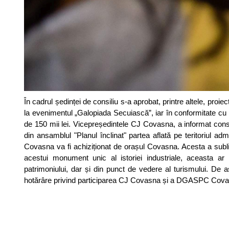
În cadrul ședinței de consiliu s-a aprobat, printre altele, pro
la evenimentul „Galopiada Secuiască”, iar în conformitate c
de 150 mii lei. Vicepreședintele CJ Covasna, a informat cons
din ansamblul "Planul înclinat" partea aflată pe teritoriul ad
Covasna va fi achiziționat de orașul Covasna. Acesta a sublin
acestui monument unic al istoriei industriale, aceasta ar
patrimoniului, dar și din punct de vedere al turismului. De 
hotărâre privind participarea CJ Covasna și a DGASPC Covasna