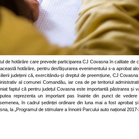
iectul de hotărâre care prevede participarea CJ Covasna în calitate de 
u această hotărâre, pentru desfășurarea evenimentului s-a aprobat a
ilierii județeni că, exercitându-și dreptul de preemțiune, CJ Covas
ministrativ al comunei Comandău, iar cea de pe teritoriul administrati
iat faptul că pentru județul Covasna este importantă păstrarea și va
 putea reprezenta un important pas înainte din punct de vedere a
asemenea, în cadrul ședinței ordinare din luna mai a fost aprobat și
, la „Programul de stimulare a înnoirii Parcului auto național 2017-