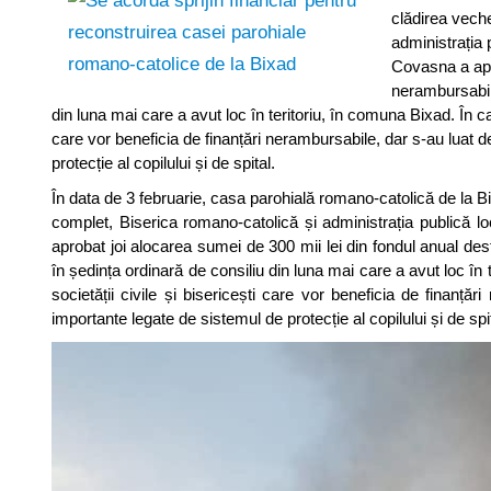
clădirea veche
administrația p
Covasna a apro
nerambursabile
din luna mai care a avut loc în teritoriu, în comuna Bixad. În cadru
care vor beneficia de finanțări nerambursabile, dar s-au luat de
protecție al copilului și de spital.
În data de 3 februarie, casa parohială romano-catolică de la Bi
complet, Biserica romano-catolică și administrația publică loc
aprobat joi alocarea sumei de 300 mii lei din fondul anual desti
în ședința ordinară de consiliu din luna mai care a avut loc în te
societății civile și bisericești care vor beneficia de finanțăr
importante legate de sistemul de protecție al copilului și de spit