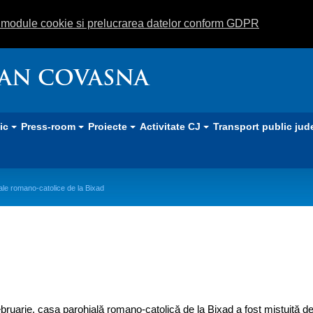
m module cookie si prelucrarea datelor conform GDPR
EAN COVASNA
lic
Press-room
Proiecte
Activitate CJ
Transport public jud
ale romano-catolice de la Bixad
ru reconstruirea casei parohiale ro
ebruarie, casa parohială romano-catolică de la Bixad a fost mistuită de 