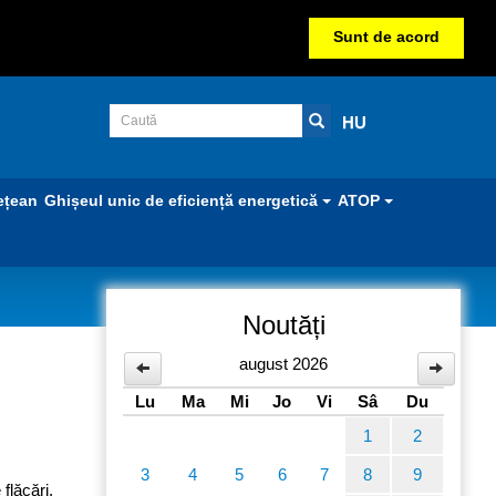
Sunt de acord
HU
ețean
Ghișeul unic de eficiență energetică
ATOP
Noutăți
mano-
august 2026
Lu
Ma
Mi
Jo
Vi
Sâ
Du
1
2
3
4
5
6
7
8
9
flăcări,