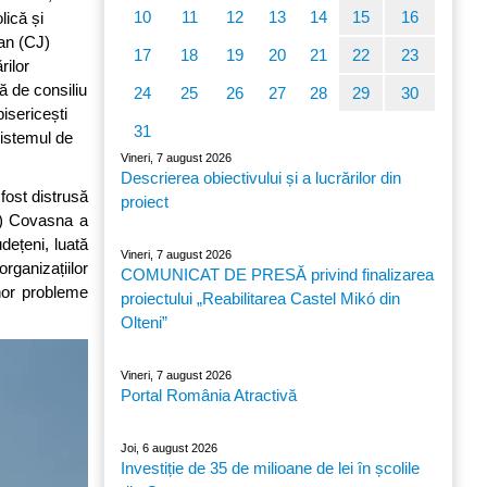
10
11
12
13
14
15
16
lică și
ean (CJ)
17
18
19
20
21
22
23
rilor
ă de consiliu
24
25
26
27
28
29
30
bisericești
31
sistemul de
Vineri, 7 august 2026
Descrierea obiectivului și a lucrărilor din
fost distrusă
proiect
CJ) Covasna a
dețeni, luată
Vineri, 7 august 2026
organizațiilor
COMUNICAT DE PRESĂ privind finalizarea
unor probleme
proiectului „Reabilitarea Castel Mikó din
Olteni”
Vineri, 7 august 2026
Portal România Atractivă
Joi, 6 august 2026
Investiție de 35 de milioane de lei în școlile