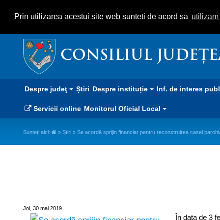
Prin utilizarea acestui site web sunteti de acord sa
utiliza
CONSILIUL JUDEȚ
Despre judeţ
Știri
Despre instituție
Inf. de interes pub
Servicii online
Monitorul Oficial Local
Sunteți aici:
»
Știri
» Se acordă sprijin financiar pentru reconstruirea casei parohi
Se acordă sprijin financiar pent
catolice de la Bixad
Joi, 30 mai 2019
În data de 3 f