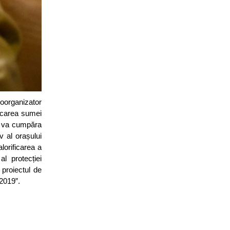
coorganizator
locarea sumei
na va cumpăra
v al orașului
lorificarea a
l protecției
 proiectul de
2019”.