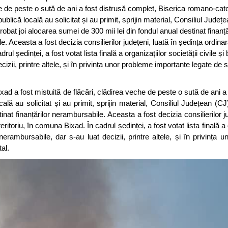
 de peste o sută de ani a fost distrusă complet, Biserica romano-cato
ublică locală au solicitat și au primit, sprijin material, Consiliul Județ
bat joi alocarea sumei de 300 mii lei din fondul anual destinat finanță
. Aceasta a fost decizia consilierilor județeni, luată în ședința ordinar
l ședinței, a fost votat lista finală a organizațiilor societății civile și 
cizii, printre altele, și în privința unor probleme importante legate de 
xad a fost mistuită de flăcări, clădirea veche de peste o sută de ani a 
ală au solicitat și au primit, sprijin material, Consiliul Județean (
nat finanțărilor nerambursabile. Aceasta a fost decizia consilierilor ju
ritoriu, în comuna Bixad. În cadrul ședinței, a fost votat lista finală a 
i nerambursabile, dar s-au luat decizii, printre altele, și în privința 
al.