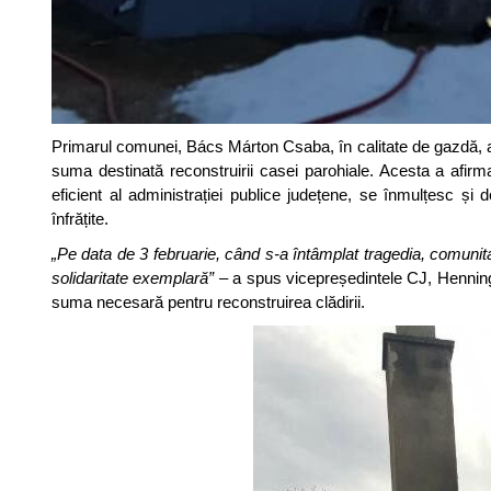
Primarul comunei, Bács Márton Csaba, în calitate de gazdă, a sa
suma destinată reconstruirii casei parohiale. Acesta a afirmat
eficient al administrației publice județene, se înmulțesc și don
înfrățite.
„Pe data de 3 februarie, când s-a întâmplat tragedia, comunit
solidaritate exemplară”
– a spus vicepreședintele CJ, Hennin
suma necesară pentru reconstruirea clădirii.