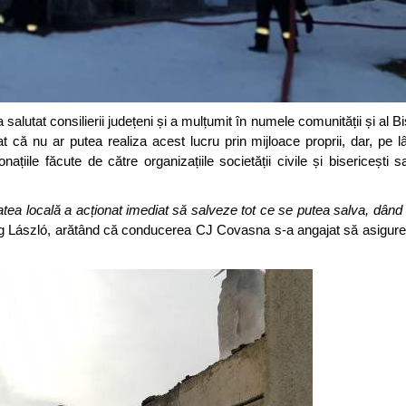
lutat consilierii județeni și a mulțumit în numele comunității și al Bis
 că nu ar putea realiza acest lucru prin mijloace proprii, dar, pe lâ
ațiile făcute de către organizațiile societății civile și bisericești sa
atea locală a acționat imediat să salveze tot ce se putea salva, dân
g László, arătând că conducerea CJ Covasna s-a angajat să asigure 