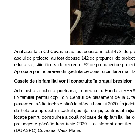
Anul acesta la CJ Covasna au fost depuse în total 472 de prop
apelul de proiecte, au fost depuse 142 de propuneri de proiect
educative, științifice și de recreere, 52 de propuneri de proie
Aprobată prin hotărârea din ședința de consiliu din luna mai, list
Casele de tip familial vor fi construite în orașul breslelor
Administrația publică județeană, împreună cu Fundația SERA
tip familial pentru copiii din Centrul de plasament de la O
plasament să fie închise până la sfârșitul anului 2020. În județ
de hotărâre aprobat în cadrul ședinței de joi, contractul iniț
locație pentru construirea a două noi case de tip familial, iar 
prelungește până în luna iunie 2020 – a informat consilierii 
(DGASPC) Covasna, Vass Mária.