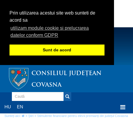
Prin utilizarea acestui site web sunteti de
acord sa
utilizam module cookie si prelucrarea
datelor conform GDPR
Sunt de acord
CONSILIUL JUDEȚEAN
COVASNA
Togg
HU
EN
navi
Sunteți aici:
»
Știri
» Stimulente financiare pentru elevii premianți din județul Covasna
Stimulente financiare pentru elevii