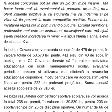
la aceste concursuri pot să ofer un pic din mine însămi. Mă
bucur foarte mult de evenimentul de premiere de astăzi, mi-a
oferit influențe pozitive și cu siguranță mă va îndemna și pe
viitor să fiu prezent la toate competițiile posibile. Pentru mine
învățarea reprezintă în primul rând o bucurie, sprijinul părinților și
profesorilor mei este un instrument motivațional care mă ajută
să-mi crească încrederea în mine”
– a spus Nánia Hanna, elevă
de clasa a IX-a.
În județul Covasna se vor acorda un număr de 479 de premii, în
valoare totală de 53.570 lei, pentru 411 elevi din 49 de școli. În
același timp, CJ Covasna dorește să încurajeze activitatea
educațională din școli, managementul școlar, evaluările
periodice, precum și utilizarea mai eficientă a resurselor
educaționale disponibile, motiv pentru care va acorda stimulente
financiare pentru 222 de profesori pregătitori. Suma alocată
acestui scop este de 27.310 lei.
Pe baza rezultatelor competițiilor sportive școlare, se vor acorda
în total 238 de premii, în valoare de 30.830 lei, pentru 203 de
sportivi/echipe din 25 de discipline sportive. Un număr de 66 de