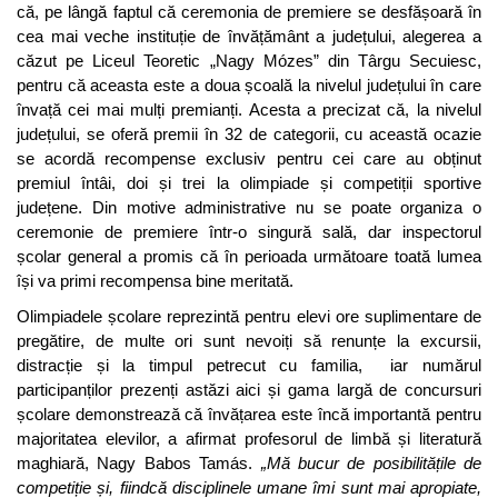
că, pe lângă faptul că ceremonia de premiere se desfășoară în
cea mai veche instituție de învățământ a județului, alegerea a
căzut pe Liceul Teoretic „Nagy Mózes” din Târgu Secuiesc,
pentru că aceasta este a doua școală la nivelul județului în care
învață cei mai mulți premianți. Acesta a precizat că, la nivelul
județului, se oferă premii în 32 de categorii, cu această ocazie
se acordă recompense exclusiv pentru cei care au obținut
premiul întâi, doi și trei la olimpiade și competiții sportive
județene. Din motive administrative nu se poate organiza o
ceremonie de premiere într-o singură sală, dar inspectorul
școlar general a promis că în perioada următoare toată lumea
își va primi recompensa bine meritată.
Olimpiadele școlare reprezintă pentru elevi ore suplimentare de
pregătire, de multe ori sunt nevoiți să renunțe la excursii,
distracție și la timpul petrecut cu familia, iar numărul
participanților prezenți astăzi aici și gama largă de concursuri
școlare demonstrează că învățarea este încă importantă pentru
majoritatea elevilor, a afirmat profesorul de limbă și literatură
maghiară, Nagy Babos Tamás.
„Mă bucur de posibilitățile de
competiție și, fiindcă disciplinele umane îmi sunt mai apropiate,