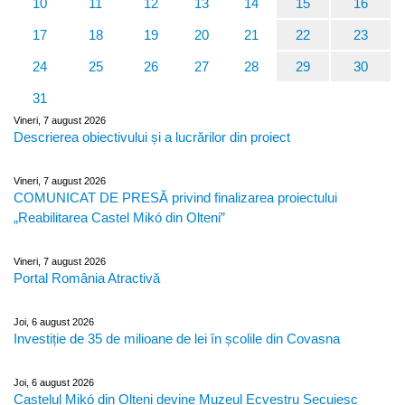
10
11
12
13
14
15
16
17
18
19
20
21
22
23
24
25
26
27
28
29
30
31
Vineri, 7 august 2026
Descrierea obiectivului și a lucrărilor din proiect
Vineri, 7 august 2026
COMUNICAT DE PRESĂ privind finalizarea proiectului
„Reabilitarea Castel Mikó din Olteni”
Vineri, 7 august 2026
Portal România Atractivă
Joi, 6 august 2026
Investiție de 35 de milioane de lei în școlile din Covasna
Joi, 6 august 2026
Castelul Mikó din Olteni devine Muzeul Ecvestru Secuiesc