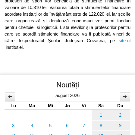
profesori de sport vor beneficia de stimulente financiare în
valoare de 10.310 lei. Valoarea totală a stimulentelor financiare
acordate instituțiilor de învățământ este de 122.020 lei, iar școlile
care organizează și derulează concursuri vor primi fonduri
pentru cheltuieli și logistică. Lista elevilor și a profesorilor pentru
care se acordă stimulente financiare va fi publicată vineri de
către Inspectoratul Școlar Județean Covasna, pe
site-ul
instituției.
Noutăți
august 2026
Lu
Ma
Mi
Jo
Vi
Sâ
Du
1
2
3
4
5
6
7
8
9