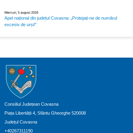
Miercuri, 5 august 2026
Apel național din județul Covasna: „Protejați-ne de numărul
excesiv de urși!”
Consiliul Județean Covasna
Piața Libertății 4, Sfântu Gheorghe 520008
Județul Covasna
+40267311190