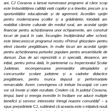
ani, CJ Covasna a lansat numeroase programe al căror scop
este îmbunătățirea calității vieții copiilor și a tinerilor, precum și a
oportunităților educaționale și de agrement. Acordăm sprijin
pentru modernizarea școlilor și a grădinițelor, totodată am
reabilitat cămine culturale din mediul rural, am acordat sprijin
financiar pentru achiziționarea unor echipamente, am construit
locuri de joacă în sate. Încurajăm învățământul after school,
este binecunoscut programul nostru «Primul ghiozdan» pentru
elevii claselor pregătitoare, în multe locuri am acordat sprijin
pentru achiziționarea porturilor populare pentru ansamblurile de
dansuri. Ziua de azi reprezintă o zi specială, deoarece, am
inițiat, pentru prima dată, în parteneriat cu Inspectoratul Școlar
Județean, recompensarea premianților olimpiadelor și
concursurilor școlare județene și a cadrelor didactice
pregătitoare, pentru munca depusă și performanțele
remarcabile. Avem convingerea că trebuie încurajați cei care
vor să învețe și obțin rezultate. Credem că, în județul Covasna,
timpul, banii și energia investite în învățare vor aduce multiple
beneficii și servesc intereselor întregii noastre comunități
” – a
spus președintele CJ, subliniind că aceasta este o inițiativă nouă