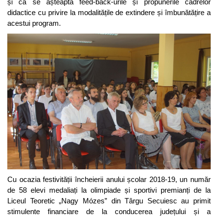
și că se așteaptă feed-back-urile și propunerile cadrelor
didactice cu privire la modalitățile de extindere și îmbunătățire a
acestui program.
Cu ocazia festivității încheierii anului școlar 2018-19, un număr
de 58 elevi medaliați la olimpiade și sportivi premianți de la
Liceul Teoretic „Nagy Mózes” din Târgu Secuiesc au primit
stimulente financiare de la conducerea județului și a