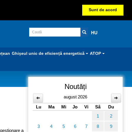
Sunt de acord
HU
ețean
Ghișeul unic de eficiență energetică
ATOP
Noutăți
august 2026
Lu
Ma
Mi
Jo
Vi
Sâ
Du
1
2
3
4
5
6
7
8
9
 gestionare a