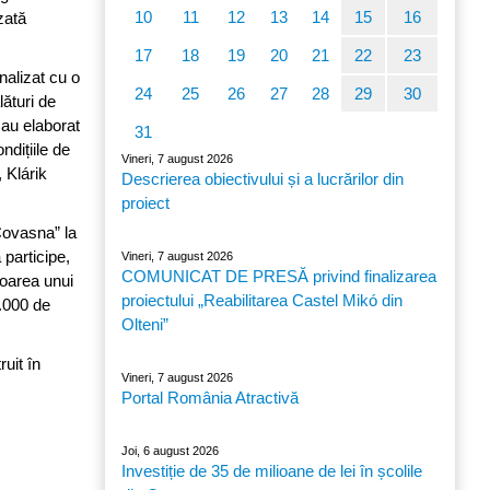
10
11
12
13
14
15
16
zată
17
18
19
20
21
22
23
nalizat cu o
24
25
26
27
28
29
30
ături de
 au elaborat
31
ndițiile de
Vineri, 7 august 2026
 Klárik
Descrierea obiectivului și a lucrărilor din
proiect
Covasna” la
 participe,
Vineri, 7 august 2026
COMUNICAT DE PRESĂ privind finalizarea
loarea unui
proiectului „Reabilitarea Castel Mikó din
0.000 de
Olteni”
uit în
Vineri, 7 august 2026
Portal România Atractivă
Joi, 6 august 2026
Investiție de 35 de milioane de lei în școlile