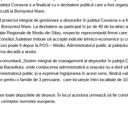
județul Covasna s-a finalizat cu o dezbatere publică care a fost organi
cută la Boroșneul Mare.
 proiectul integrat de gestionare a deșeurilor în județul Covasna s-a fi
Boroșneul Mare. La dezbatere au participat în jur de 40 de localnici al
iei Regionale de Mediu din Sibiu, respectiv reprezentanții firmei care
 Consiliul Județean trebuie să accepte indicele tehnico-economice și co
uro poate fi depus la POS – Mediu. Administratorul public al județului,
ima decadă a anului.
tercomunitară „Sistem integrat de management al deşeurilor în judeţul 
ția Baraoltului, unde conducerea administrativă a orașului nu a dorit să
ministratorul public și-a exprimat îngrijorarea în acest sens, fiindcă va
 pentru o familie de 3 persoane, care locuiește întro localitate de 1
se toate depozitele de deșeuri. În locul acestora urmează să fie constr
cerințelor normelor europene.