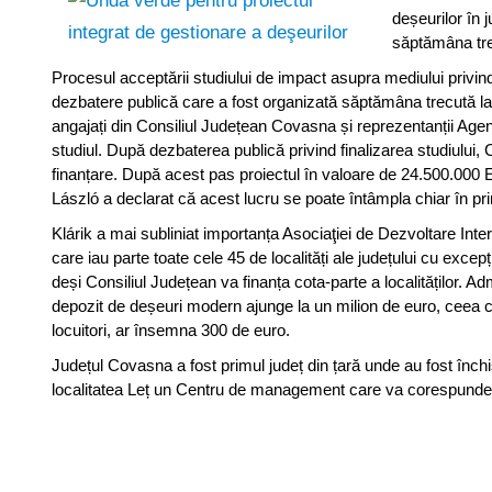
deșeurilor în 
săptămâna tre
Procesul acceptării studiului de impact asupra mediului privind
dezbatere publică care a fost organizată săptămâna trecută la 
angajați din Consiliul Județean Covasna și reprezentanții Agenț
studiul. După dezbaterea publică privind finalizarea studiului,
finanțare. După acest pas proiectul în valoare de 24.500.000 E
László a declarat că acest lucru se poate întâmpla chiar în pr
Klárik a mai subliniat importanța Asociaţiei de Dezvoltare In
care iau parte toate cele 45 de localități ale județului cu excep
deși Consiliul Județean va finanța cota-parte a localităților. Ad
depozit de deșeuri modern ajunge la un milion de euro, ceea ce
locuitori, ar însemna 300 de euro.
Județul Covasna a fost primul județ din țară unde au fost închi
localitatea Leț un Centru de management care va corespunde 