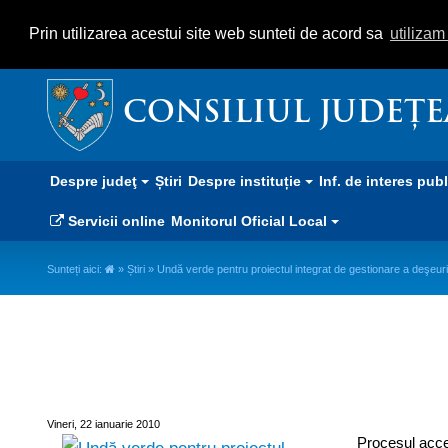
Prin utilizarea acestui site web sunteti de acord sa
utiliza
CONSILIUL JUDEȚ
Despre judeţ
Știri
Despre instituție
Inf. de interes pub
Servicii online
Monitorul Oficial Local
Sunteți aici:
»
Știri
» Undă verde pentru proiectul integrat de gestionare a deşeuri
Undă verde pentru proiectul int
Vineri, 22 ianuarie 2010
Procesul accep