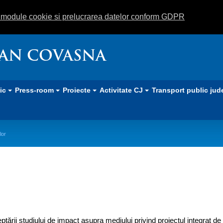
m module cookie si prelucrarea datelor conform GDPR
EAN COVASNA
lic
Press-room
Proiecte
Activitate CJ
Transport public jud
lor
egrat de gestionare a deşeurilor
tării studiului de impact asupra mediului privind proiectul integrat de