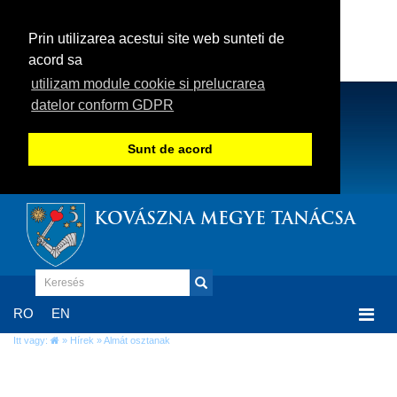
Prin utilizarea acestui site web sunteti de
acord sa
utilizam module cookie si prelucrarea
datelor conform GDPR
Sunt de acord
KOVÁSZNA MEGYE TANÁCSA
Togg
RO
EN
navi
Itt vagy:
»
Hírek
» Almát osztanak
Almát osztanak