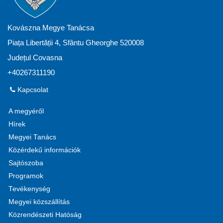
Kovászna Megye Tanácsa
Piața Libertății 4, Sfântu Gheorghe 520008
Județul Covasna
+40267311190
Kapcsolat
A megyéről
Hírek
Megyei Tanács
Közérdekű információk
Sajtószoba
Programok
Tevékenység
Megyei közszállítás
Közrendészeti Hatóság