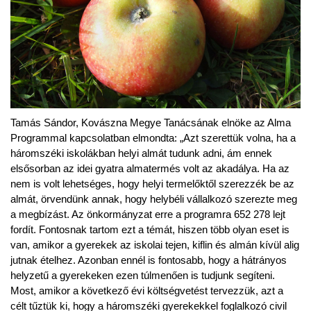
Tamás Sándor, Kovászna Megye Tanácsának elnöke az Alma
Programmal kapcsolatban elmondta: „Azt szerettük volna, ha a
háromszéki iskolákban helyi almát tudunk adni, ám ennek
elsősorban az idei gyatra almatermés volt az akadálya. Ha az
nem is volt lehetséges, hogy helyi termelőktől szerezzék be az
almát, örvendünk annak, hogy helybéli vállalkozó szerezte meg
a megbízást. Az önkormányzat erre a programra 652 278 lejt
fordít. Fontosnak tartom ezt a témát, hiszen több olyan eset is
van, amikor a gyerekek az iskolai tejen, kiflin és almán kívül alig
jutnak ételhez. Azonban ennél is fontosabb, hogy a hátrányos
helyzetű a gyerekeken ezen túlmenően is tudjunk segíteni.
Most, amikor a következő évi költségvetést tervezzük, azt a
célt tűztük ki, hogy a háromszéki gyerekekkel foglalkozó civil