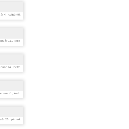
ár 4., csütörtök
bruár 11., kedd
anuár 14., hétfő
február 6., kedd
uár 20., péntek