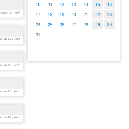
10
11
12
13
14
15
16
ebruár 2., hétfő
17
18
19
20
21
22
23
24
25
26
27
28
29
30
31
anuár 14., kedd
anuár 16., kedd
anuár 17., kedd
anuár 18., kedd