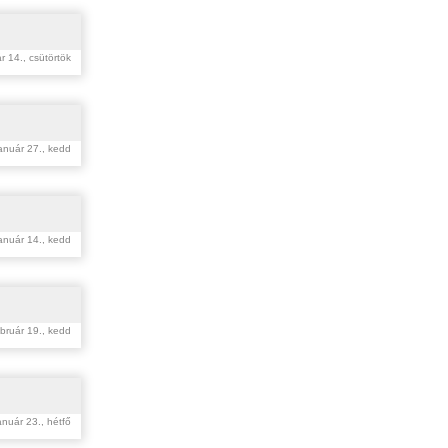
r 14., csütörtök
anuár 27., kedd
anuár 14., kedd
bruár 19., kedd
anuár 23., hétfő