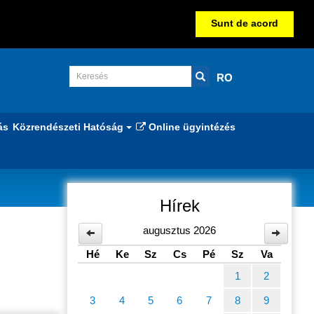
Sunt de acord
RO
ás
Közrendészeti Hatóság
Online ügyintézés
Hírek
augusztus 2026
Hé
Ke
Sz
Cs
Pé
Sz
Va
1
2
3
4
5
6
7
8
9