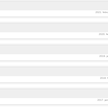
2021. febru
2020. fe
2019. j
2018. 
2017. jan