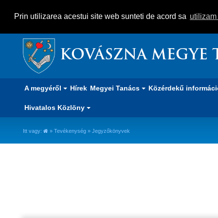
Prin utilizarea acestui site web sunteti de acord sa
utiliza
KOVÁSZNA MEGYE 
A megyéről
Hírek
Megyei Tanács
Közérdekű informác
Hivatalos Közlöny
Itt vagy:
»
Tevékenység
» Jegyzőkönyvek
Jegyzőkönyvek