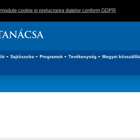
m module cookie si prelucrarea datelor conform GDPR
TANÁCSA
iók
Sajtószoba
Programok
Tevékenység
Megyei közszállít