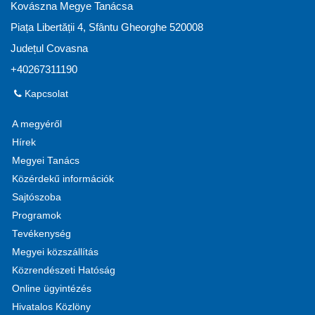
Kovászna Megye Tanácsa
Piața Libertății 4, Sfântu Gheorghe 520008
Județul Covasna
+40267311190
Kapcsolat
A megyéről
Hírek
Megyei Tanács
Közérdekű információk
Sajtószoba
Programok
Tevékenység
Megyei közszállítás
Közrendészeti Hatóság
Online ügyintézés
Hivatalos Közlöny