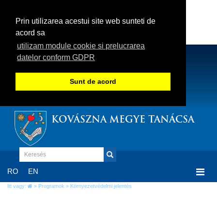
Prin utilizarea acestui site web sunteti de
acord sa
utilizam module cookie si prelucrarea
datelor conform GDPR
Sunt de acord
KOVÁSZNA MEGYE TANÁCSA
Togg
RO
EN
navi
Itt vagy:
»
Programok
» Környezetvédelmi jelentés
Környezetvédelmi jelentés