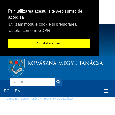
Prin utilizarea acestui site web sunteti de
acord sa
utilizam module cookie si prelucrarea
datelor conform GDPR
Sunt de acord
KOVÁSZNA MEGYE TANÁCSA
Togg
RO
EN
navi
Itt vagy:
»
Megyei Tanács
» Programok és stratégiák
Programok és stratégiák