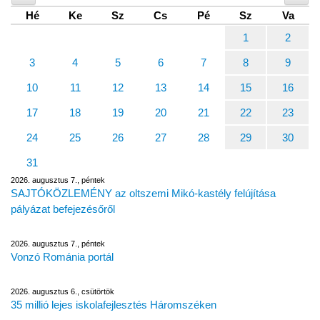
Hé
Ke
Sz
Cs
Pé
Sz
Va
1
2
3
4
5
6
7
8
9
10
11
12
13
14
15
16
17
18
19
20
21
22
23
24
25
26
27
28
29
30
31
2026. augusztus 7., péntek
SAJTÓKÖZLEMÉNY az oltszemi Mikó-kastély felújítása
pályázat befejezésőről
2026. augusztus 7., péntek
Vonzó Románia portál
2026. augusztus 6., csütörtök
35 millió lejes iskolafejlesztés Háromszéken