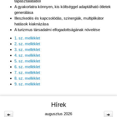
tapasztalataiból
A gyakorlatra könnyen, kis költséggel adaptálható ötletek
generálása
Illeszkedés és kapcsolódás, szinergiák, multiplikátor
hatások kiaknázása
A turizmus társadalmi elfogadottságának növelése
1. sz. melléklet
2. sz. melléklet
3. sz. melléklet
4. sz. melléklet
5. sz. melléklet
6. sz. melléklet
7. sz. melléklet
8. sz. melléklet
9. sz. melléklet
Hírek
augusztus 2026