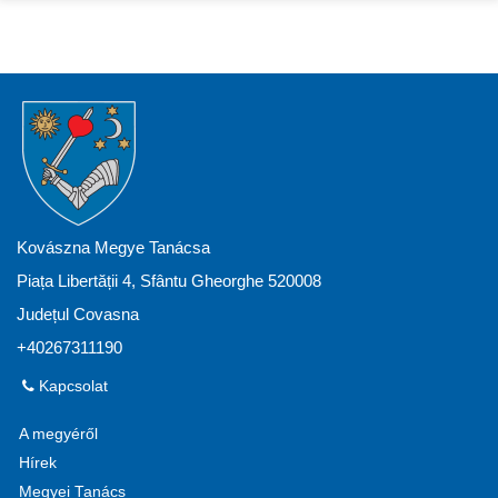
Kovászna Megye Tanácsa
Piața Libertății 4, Sfântu Gheorghe 520008
Județul Covasna
+40267311190
Kapcsolat
A megyéről
Hírek
Megyei Tanács