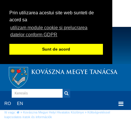
Prin utilizarea acestui site web sunteti de
acord sa
utilizam module cookie si prelucrarea
datelor conform GDPR
Sunt de acord
KOVÁSZNA MEGYE TANÁCSA
Togg
RO
EN
navi
Itt vagy:
»
Kovászna Megye Helyi Hivatalos Közlönye
» Költségvetéssel
kapcsolatos iratok és információk
Költségvetéssel kapcsolatos iratok és