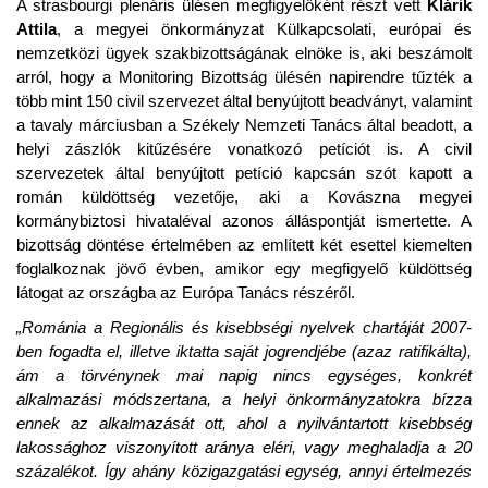
A strasbourgi plenáris ülésen megfigyelőként részt vett
Klárik
Attila
, a megyei önkormányzat Külkapcsolati, európai és
nemzetközi ügyek szakbizottságának elnöke is, aki beszámolt
arról, hogy a Monitoring Bizottság ülésén napirendre tűzték a
több mint 150 civil szervezet által benyújtott beadványt, valamint
a tavaly márciusban a Székely Nemzeti Tanács által beadott, a
helyi zászlók kitűzésére vonatkozó petíciót is. A civil
szervezetek által benyújtott petíció kapcsán szót kapott a
román küldöttség vezetője, aki a Kovászna megyei
kormánybiztosi hivataléval azonos álláspontját ismertette. A
bizottság döntése értelmében az említett két esettel kiemelten
foglalkoznak jövő évben, amikor egy megfigyelő küldöttség
látogat az országba az Európa Tanács részéről.
„Románia a Regionális és kisebbségi nyelvek chartáját 2007-
ben fogadta el, illetve iktatta saját jogrendjébe (azaz ratifikálta),
ám a törvénynek mai napig nincs egységes, konkrét
alkalmazási módszertana, a helyi önkormányzatokra bízza
ennek az alkalmazását ott, ahol a nyilvántartott kisebbség
lakossághoz viszonyított aránya eléri, vagy meghaladja a 20
százalékot. Így ahány közigazgatási egység, annyi értelmezés