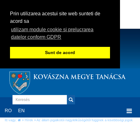
Prin utilizarea acestui site web sunteti de
acord sa
utilizam module cookie si prelucrarea
datelor conform GDPR
Sunt de acord
KOVÁSZNA MEGYE TANÁCSA
Togg
RO
EN
navi
Itt vagy:
»
Hírek
» Az állam jogalkotói nagylelkűségétől függnek a kisebbségi jogok
Az állam jogalkotói nagylelkűségétől
függnek a kisebbségi jogok