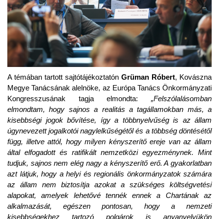
A témában tartott sajtótájékoztatón
Grüman Róbert
, Kovászna
Megye Tanácsának alelnöke, az Európa Tanács Önkormányzati
Kongresszusának tagja elmondta:
„Felszólalásomban
elmondtam, hogy sajnos a realitás a tagállamokban más, a
kisebbségi jogok bővítése, így a többnyelvűség is az állam
úgynevezett jogalkotói nagylelkűségétől és a többség döntésétől
függ, illetve attól, hogy milyen kényszerítő ereje van az állam
által elfogadott és ratifikált nemzetközi egyezménynek. Mint
tudjuk, sajnos nem elég nagy a kényszerítő erő. A gyakorlatban
azt látjuk, hogy a helyi és regionális önkormányzatok számára
az állam nem biztosítja azokat a szükséges költségvetési
alapokat, amelyek lehetővé tennék ennek a Chartának az
alkalmazását, egészen pontosan, hogy a nemzeti
kisebbségekhez tartozó polgárok is anyanyelvükön