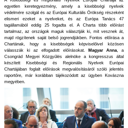
egyetlen keretegyezmény, amely a kisebbségi nyelvek
védelmére szolgál és az Európai Kulturális Örökség részeként
elismeri ezeket a nyelveket, és az Európa Tanács 47
tagállamából eddig 25 fogadta el. A Charta több előírást
tartalmaz, az országok maguk választják ki, mit vesznek át,
majd rögzítenek saját belső jogrendjükben. Fontos előírása a
Chartának, hogy a kisebbségek képviselőivel közösen
válasszák ki az elfogadott előírásokat.
Magyar Anna
, a
Csongrád Megyei Közgyűlés alelnöke a kongresszus által
készített Kisebbségi és Regionális Nyelvek Európai
Chartájában foglalt előírások megvalósításáról szóló jelentés
raportőre, már korábban tájékozódott az ügyben Kovászna
megyében.