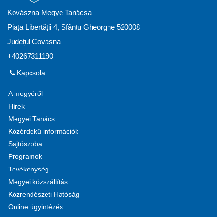
Kovászna Megye Tanácsa
Piața Libertății 4, Sfântu Gheorghe 520008
Județul Covasna
+40267311190
Kapcsolat
A megyéről
Hírek
Megyei Tanács
Közérdekű információk
Sajtószoba
Programok
Tevékenység
Megyei közszállítás
Közrendészeti Hatóság
Online ügyintézés