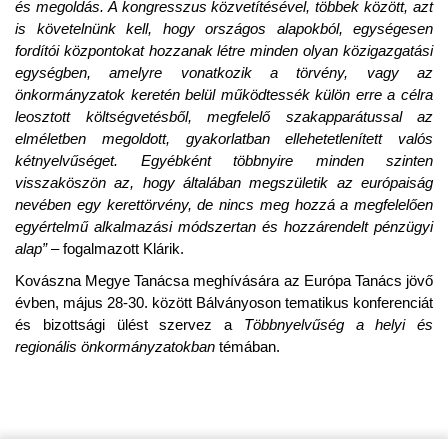
és megoldás. A kongresszus közvetítésével, többek között, azt
is követelnünk kell, hogy országos alapokból, egységesen
fordítói központokat hozzanak létre minden olyan közigazgatási
egységben, amelyre vonatkozik a törvény, vagy az
önkormányzatok keretén belül működtessék külön erre a célra
leosztott költségvetésből, megfelelő szakapparátussal az
elméletben megoldott, gyakorlatban ellehetetlenített valós
kétnyelvűséget. Egyébként többnyire minden szinten
visszaköszön az, hogy általában megszületik az európaiság
nevében egy kerettörvény, de nincs meg hozzá a megfelelően
egyértelmű alkalmazási módszertan és hozzárendelt pénzügyi
alap”
– fogalmazott Klárik.
Kovászna Megye Tanácsa meghívására az Európa Tanács jövő
évben, május 28-30. között Bálványoson tematikus konferenciát
és bizottsági ülést szervez a
Többnyelvűség a helyi és
regionális önkormányzatokban
témában.