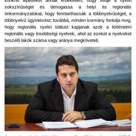
konkrét lépéseket annak érdekében, hogy védje a nyelvi
sokszínűséget és támogassa a helyi és regionális
önkormányzatokat, hogy fenntarthassák a többnyelvűséget, a
többnyelvű ügyintézést; továbbá, minden kormány fontolja meg,
hogy regionális nyelvi státust kapjanak azok a történelmi
regionális vagy kisebbségi nyelvek, ahol az ezeket a nyelveket
beszélő lakók száma vagy aránya megköveteli.