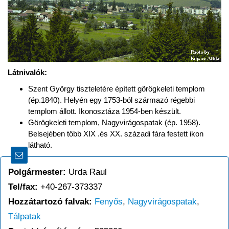
Látnivalók:
Szent György tiszteletére épített görögkeleti templom
(ép.1840). Helyén egy 1753-ból származó régebbi
templom állott. Ikonosztáza 1954-ben készült.
Görögkeleti templom, Nagyvirágospatak (ép. 1958).
Belsejében több XIX .és XX. századi fára festett ikon
látható.
Polgármester:
Urda Raul
Tel/fax:
+40-267-373337
Hozzátartozó falvak:
Fenyős
,
Nagyvirágospatak
,
Tálpatak