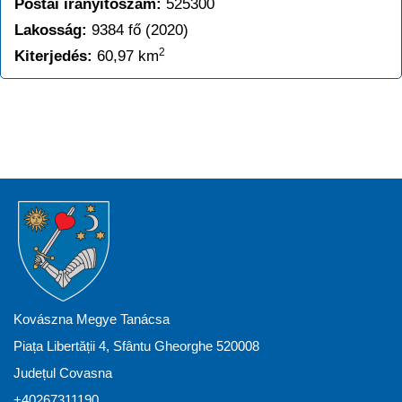
Postai irányítószám:
525300
Lakosság:
9384 fő (2020)
2
Kiterjedés:
60,97 km
Kovászna Megye Tanácsa
Piața Libertății 4, Sfântu Gheorghe 520008
Județul Covasna
+40267311190