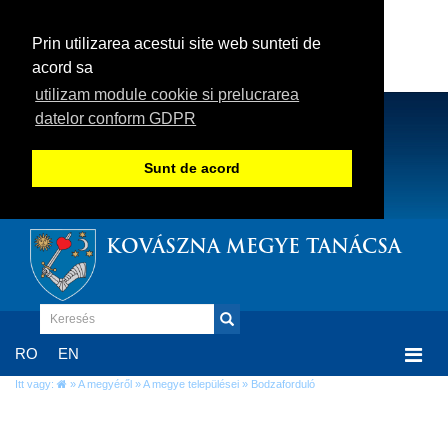
Prin utilizarea acestui site web sunteti de
acord sa
utilizam module cookie si prelucrarea
datelor conform GDPR
Sunt de acord
KOVÁSZNA MEGYE TANÁCSA
Togg
RO
EN
navi
Itt vagy:
»
A megyéről
»
A megye települései
» Bodzaforduló
Bodzaforduló