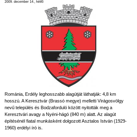
2009. december 14., hétfő
Románia, Erdély leghosszabb alagútját láthatják: 4,8 km
hosszú. A Keresztvár (Brassó megye) melletti Virágosvölgy
nevű település és Bodzaforduló között nyitották meg a
Keresztvári avagy a Nyéni-hágó (840 m) alatt. Az alagút
építésénél fiatal munkásként dolgozott Asztalos István (1929-
1960) erdélyi író is.