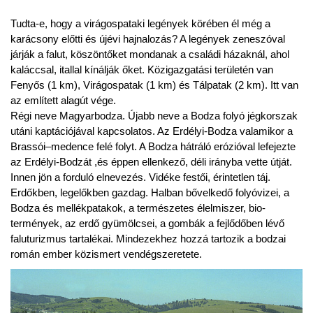
Tudta-e, hogy a virágospataki legények körében él még a
karácsony előtti és újévi hajnalozás? A legények zeneszóval
járják a falut, köszöntőket mondanak a családi házaknál, ahol
kaláccsal, itallal kínálják őket. Közigazgatási területén van
Fenyős (1 km), Virágospatak (1 km) és Tálpatak (2 km). Itt van
az említett alagút vége.
Régi neve Magyarbodza. Újabb neve a Bodza folyó jégkorszak
utáni kaptációjával kapcsolatos. Az Erdélyi-Bodza valamikor a
Brassói–medence felé folyt. A Bodza hátráló erózióval lefejezte
az Erdélyi-Bodzát ,és éppen ellenkező, déli irányba vette útját.
Innen jön a forduló elnevezés. Vidéke festői, érintetlen táj.
Erdőkben, legelőkben gazdag. Halban bővelkedő folyóvizei, a
Bodza és mellékpatakok, a természetes élelmiszer, bio-
termények, az erdő gyümölcsei, a gombák a fejlődőben lévő
faluturizmus tartalékai. Mindezekhez hozzá tartozik a bodzai
román ember közismert vendégszeretete.