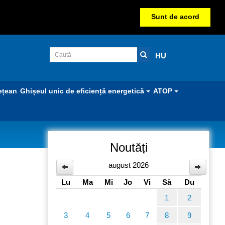
Sunt de acord
HU
ețean
Ghișeul unic de eficiență energetică
ATOP
Noutăți
august 2026
Lu
Ma
Mi
Jo
Vi
Sâ
Du
1
2
3
4
5
6
7
8
9