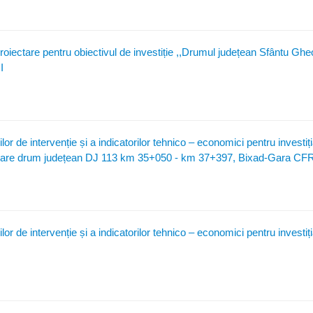
roiectare pentru obiectivul de investiție ,,Drumul județean Sfântu Gh
I
r de intervenție și a indicatorilor tehnico – economici pentru investiț
nizare drum județean DJ 113 km 35+050 - km 37+397, Bixad-Gara CF
r de intervenție și a indicatorilor tehnico – economici pentru investiț