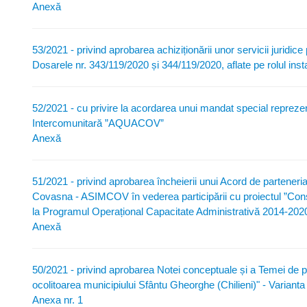
Anexă
53/2021 - privind aprobarea achiziționării unor servicii juridi
Dosarele nr. 343/119/2020 și 344/119/2020, aflate pe rolul inst
52/2021 - cu privire la acordarea unui mandat special repreze
Intercomunitară ”AQUACOV”
Anexă
51/2021 - privind aprobarea încheierii unui Acord de parteneriat
Covasna - ASIMCOV în vederea participării cu proiectul ”Conso
la Programul Operațional Capacitate Administrativă 2014-20
Anexă
50/2021 - privind aprobarea Notei conceptuale și a Temei de p
ocolitoarea municipiului Sfântu Gheorghe (Chilieni)" - Varianta 
Anexa nr. 1