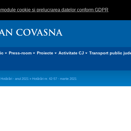
m module cookie si prelucrarea datelor conform GDPR
EAN COVASNA
lic
Press-room
Proiecte
Activitate CJ
Transport public jud
»
Hotărâri - anul 2021
» Hotărâri nr. 42-57 - martie 2021