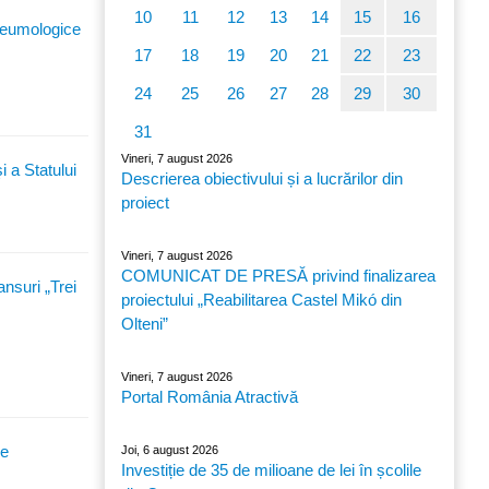
10
11
12
13
14
15
16
pneumologice
17
18
19
20
21
22
23
24
25
26
27
28
29
30
31
Vineri, 7 august 2026
 a Statului
Descrierea obiectivului și a lucrărilor din
proiect
Vineri, 7 august 2026
COMUNICAT DE PRESĂ privind finalizarea
nsuri „Trei
proiectului „Reabilitarea Castel Mikó din
Olteni”
Vineri, 7 august 2026
Portal România Atractivă
re
Joi, 6 august 2026
Investiție de 35 de milioane de lei în școlile