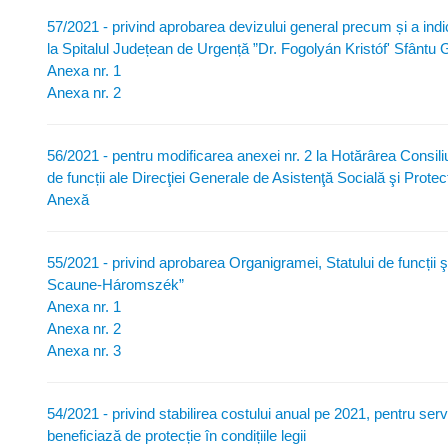
57/2021 - privind aprobarea devizului general precum și a indi
la Spitalul Județean de Urgență ”Dr. Fogolyán Kristóf' Sfântu
Anexa nr. 1
Anexa nr. 2
56/2021 - pentru modificarea anexei nr. 2 la Hotărârea Consil
de funcții ale Direcţiei Generale de Asistenţă Socială şi Prote
Anexă
55/2021 - privind aprobarea Organigramei, Statului de funcții 
Scaune-Háromszék”
Anexa nr. 1
Anexa nr. 2
Anexa nr. 3
54/2021 - privind stabilirea costului anual pe 2021, pentru servi
beneficiază de protecție în condițiile legii