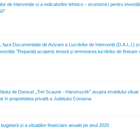
r de intervenție și a indicatorilor tehnico – economici pentru investiț
50”
aza Documentație de Avizare a Lucrărilor de Intervenții (D.A.L.I.) și
nvestiție ”Reparații acoperiș terasă și terminarea lucrărilor de finisare 
blului de Dansuri „Trei Scaune - Háromszék” asupra imobilului situat 
at în proprietatea privată a Județului Covasna
bugetară și a situațiilor financiare anuale pe anul 2020