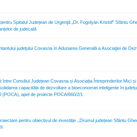
ce pentru Spitalul Județean de Urgenţă „Dr. Fogolyán Kristóf” Sfântu Gh
anțelor de judecată
ntantului judeţului Covasna în Adunarea Generală a Asociaţiei de Dez
 între Consiliul Județean Covasna și Asociația Întreprinderilor Mici și 
lidarea capacității de dezvoltare a bioeconomiei inteligente în județ
20 (POCA), apel de proiecte POCA/660/2/1
roiectare pentru obiectivul de investiție ,,Drumul județean Sfântu Gh
II