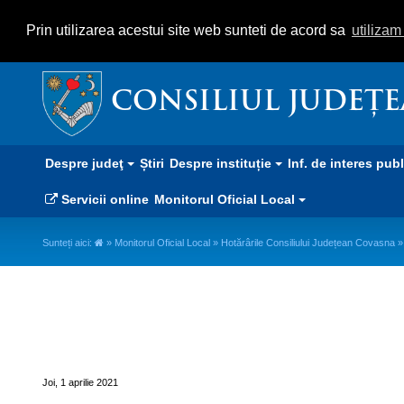
Prin utilizarea acestui site web sunteti de acord sa
utiliza
CONSILIUL JUDEȚ
Despre judeţ
Știri
Despre instituție
Inf. de interes pub
Servicii online
Monitorul Oficial Local
Sunteți aici:
»
Monitorul Oficial Local
»
Hotărârile Consiliului Județean Covasna
Hotărâri nr. 42-57 - martie 2021
Joi, 1 aprilie 2021