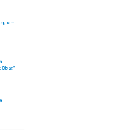
eorghe –
ia
R Bixad”
ia