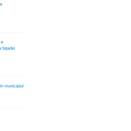
ia
 a
a fațadei
în municipiul