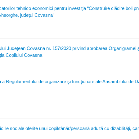
catorilor tehnico economici pentru investiţia “Construire clădire boli 
 Gheorghe, județul Covasna”
iului Județean Covasna nr. 157/2020 privind aprobarea Organigramei şi
cţia Copilului Covasna
şi a Regulamentului de organizare şi funcţionare ale Ansamblului de Da
ciile sociale oferite unui copil/tânăr/persoană adultă cu dizabilități, ca