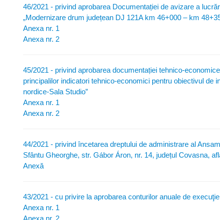
46/2021 - privind aprobarea Documentației de avizare a lucrărilo
„Modernizare drum județean DJ 121A km 46+000 – km 48+3
Anexa nr. 1
Anexa nr. 2
45/2021 - privind aprobarea documentației tehnico-economice, f
principalilor indicatori tehnico-economici pentru obiectivul de i
nordice-Sala Studio”
Anexa nr. 1
Anexa nr. 2
44/2021 - privind încetarea dreptului de administrare al Ansam
Sfântu Gheorghe, str. Gábor Áron, nr. 14, județul Covasna, afl
Anexă
43/2021 - cu privire la aprobarea conturilor anuale de execuţie 
Anexa nr. 1
Anexa nr. 2