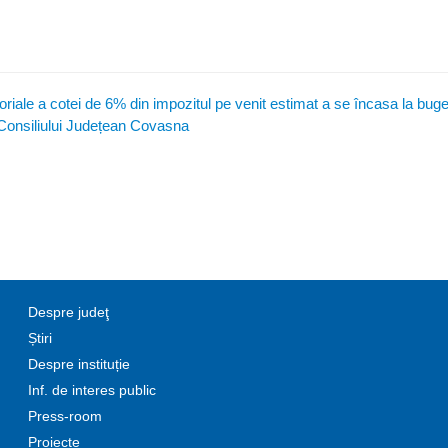
itoriale a cotei de 6% din impozitul pe venit estimat a se încasa la buge
a Consiliului Județean Covasna
Despre judeţ
Știri
Despre instituție
Inf. de interes public
Press-room
Proiecte