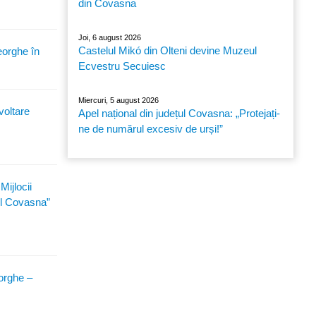
din Covasna
Joi, 6 august 2026
Castelul Mikó din Olteni devine Muzeul
eorghe în
Ecvestru Secuiesc
Miercuri, 5 august 2026
voltare
Apel național din județul Covasna: „Protejați-
ne de numărul excesiv de urși!”
Mijlocii
ul Covasna”
eorghe –